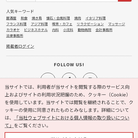
人気キーワード
居酒屋
和食
焼き鳥
懐石・会席料理
焼肉
イタリア料理
フランス料理
アジア料理
喫茶・カフェ
リラクゼーション
マッサージ
カラオケ
ビジネスホテル
内科
小児科
動物病院
会計事務所
法律事務所
掲載者ログイン
FOLLOW US!
当サイトでは、利用者が当サイトを閲覧する際のサービス向
上およびサイトの利用状況把握のため、クッキー（Cookie）
を使用しています。当サイトでは閲覧を継続されることで、ク
e-NAVITA（イーナビタ）とは？
お気に入り
ヘルプ
ッキーの使用に同意されたものとみなします。詳細について
利用規約
個人情報の取り扱いについて
運営会社
は、
「当社ウェブサイトにおける個人情報の取り扱いについ
サイトマップ
広告掲載に関するお問い合わせ
て」
をご覧ください。
サイトの内容に関するお問い合わせ