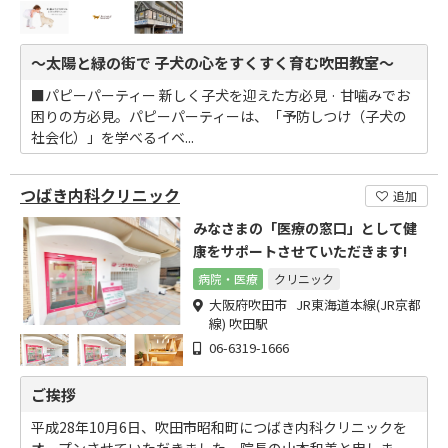
～太陽と緑の街で 子犬の心をすくすく育む吹田教室～
■パピーパーティー 新しく子犬を迎えた方必見 · 甘噛みでお
困りの方必見。パピーパーティーは、「予防しつけ（子犬の
社会化）」を学べるイベ...
つばき内科クリニック
追加
みなさまの「医療の窓口」として健
康をサポートさせていただきます!
病院・医療
クリニック
大阪府吹田市 JR東海道本線(JR京都
線) 吹田駅
06-6319-1666
ご挨拶
平成28年10月6日、吹田市昭和町につばき内科クリニックを