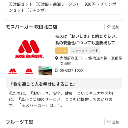
天津飯セット（天津飯＋醤油ラーメン）…920円 ・チャンポ
ンセット（チャンポ...
モスバーガー 吹田北口店
追加
モスは「おいしさ」と同じぐらい、
食の安全性についても重要視してい
ます。
グルメ
ファーストフード
大阪府吹田市 JR東海道本線・京都線
吹田駅
06-6337-1000
『食を通じて人を幸せにすること』
私たちは、「おいしさ、安全、健康」という考え方を大切
に、「真心と笑顔のサービス」とともに提供してまいりま
す。 「モスバーガー」は、“...
フルーツ千里
追加