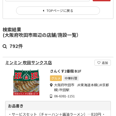
TOPページに戻る
検索結果
(大阪府吹田市周辺の店舗/施設一覧）
792件
ミンミン 吹田サンクス店
追加
さんくす2番館 B1F
グルメ
中華料理
大阪府吹田市 JR東海道本線(JR京都
線) 吹田駅
06-6381-1151
お品書き
・サービスセット（チャーハン＋醤油ラーメン）…810円 ・