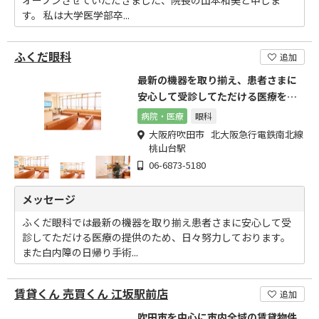
オープンさせていただきました、院長の山本和美と申しま
す。 私は大学医学部卒...
ふくだ眼科
追加
最新の機器を取り揃え、患者さまに
安心して受診してただける医療を提
供しております。
病院・医療
眼科
大阪府吹田市 北大阪急行電鉄南北線
桃山台駅
06-6873-5180
メッセージ
ふくだ眼科では最新の機器を取り揃え患者さまに安心して受
診してただける医療の提供のため、日々努力しております。
また白内障の日帰り手術...
賃貸くん 売買くん 江坂駅前店
追加
吹田市を中心に市内全域の賃貸物件