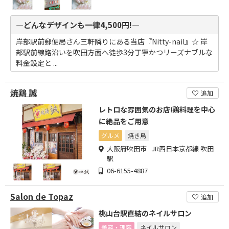
―どんなデザインも一律4,500円!―
岸部駅前郵便局さん三軒隣りにある当店『Nitty-nail』☆ 岸
部駅前線路沿いを吹田方面へ徒歩3分丁寧かつリーズナブルな
料金設定と ...
焼鶏 誠
追加
レトロな雰囲気のお店!鶏料理を中心
に絶品をご用意
グルメ
焼き鳥
大阪府吹田市 JR西日本京都線 吹田
駅
06-6155-4887
Salon de Topaz
追加
桃山台駅直結のネイルサロン
美容・理容
ネイルサロン