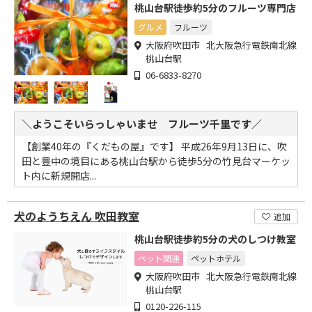
桃山台駅徒歩約5分のフルーツ専門店
グルメ
フルーツ
大阪府吹田市 北大阪急行電鉄南北線
桃山台駅
06-6833-8270
＼ようこそいらっしゃいませ フルーツ千里です／
【創業40年の『くだもの屋』です】 平成26年9月13日に、吹
田と豊中の境目にある桃山台駅から徒歩5分の竹見台マーケッ
ト内に新規開店...
犬のようちえん 吹田教室
追加
桃山台駅徒歩約5分の犬のしつけ教室
ペット関連
ペットホテル
大阪府吹田市 北大阪急行電鉄南北線
桃山台駅
0120-226-115