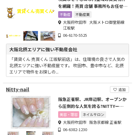
を網羅！売買 店舗 事務所もお任せ下
さい！
不動産
不動産業
大阪府吹田市 大阪メトロ御堂筋線
江坂駅
06-6170-5525
大阪北摂エリアに強い不動産会社
「賃貸くん 売買くん 江坂駅前店」は、住環境の良さで人気の
北摂エリアに強い不動産屋です。 吹田市、豊中市など、北摂
エリアで物件をお探しの...
Nitty-nail
追加
阪急正雀駅、JR岸辺駅、オープンか
ら圧倒的な人気を誇る?NITTYー
NAIL?
美容・理容
ネイルサロン
大阪府吹田市 阪急京都線 正雀駅
06-6382-1230