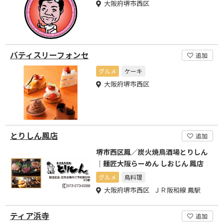
大阪府堺市西区
バティスリーフォンセ
追加
グルメ
ケーキ
大阪府堺市西区
とりしん鳳店
追加
堺市西区鳳／炭火焼鳥酒場とりしん
｜麺匠大阪らーめん しおじん 鳳店
グルメ
鳥料理
大阪府堺市西区 ＪＲ阪和線 鳳駅
ティア浜寺
追加