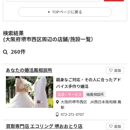
TOPページに戻る
検索結果
(大阪府堺市西区周辺の店舗/施設一覧）
260件
あなたの婚活鳳相談所
追加
親身なご対応・その人に合ったアド
バイス手作り婚活
生活・サービス
結婚相談所
大阪府堺市西区 JR西日本阪和線 鳳
駅
072-271-0707
買取専門店 エコリング 堺おおとり店
追加