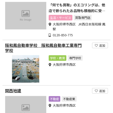
「何でも買取」のエコリングは、他
店で断られたお品物も積極的に受付
中！
生活・サービス
買取専門店
大阪府堺市西区 JR西日本阪和線 鳳
駅
0120-850-775
阪和鳳自動車学校 阪和鳳自動車工業専門
追加
学校
学校・教育
専門学校
大阪府堺市西区
関西地建
追加
不動産
不動産業
大阪府堺市西区