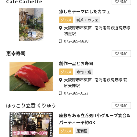
Cafe Cachette
追加
癒しをテーマにしたカフェ
グルメ
喫茶・カフェ
大阪府堺市東区 南海電気鉄道高野線
初芝駅
072-285-6838
恵幸寿司
追加
創作一品とお寿司
グルメ
寿司・鮨
大阪府堺市東区 南海電鉄高野線 萩
原天神駅
072-285-3123
ほっこり立呑 くりゅう
追加
座敷もある立呑処!?小グループ宴会&
パーティー予約OK
グルメ
居酒屋