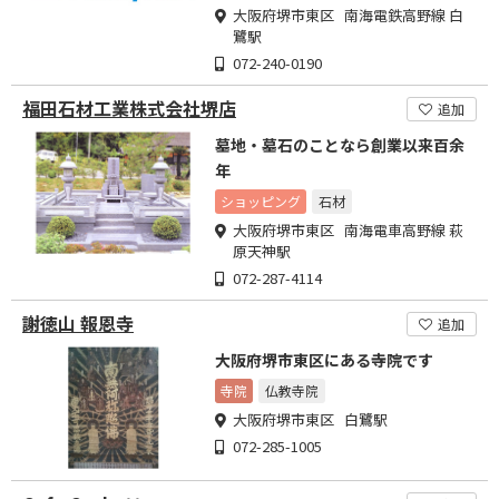
大阪府堺市東区 南海電鉄高野線 白
鷺駅
072-240-0190
福田石材工業株式会社堺店
追加
墓地・墓石のことなら創業以来百余
年
ショッピング
石材
大阪府堺市東区 南海電車高野線 萩
原天神駅
072-287-4114
謝徳山 報恩寺
追加
大阪府堺市東区にある寺院です
寺院
仏教寺院
大阪府堺市東区 白鷺駅
072-285-1005