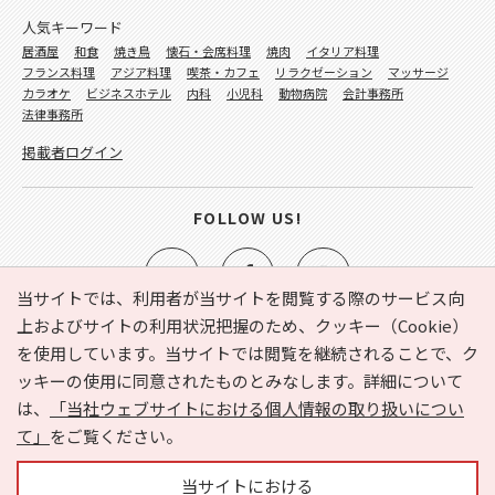
人気キーワード
居酒屋
和食
焼き鳥
懐石・会席料理
焼肉
イタリア料理
フランス料理
アジア料理
喫茶・カフェ
リラクゼーション
マッサージ
カラオケ
ビジネスホテル
内科
小児科
動物病院
会計事務所
法律事務所
掲載者ログイン
FOLLOW US!
当サイトでは、利用者が当サイトを閲覧する際のサービス向
上およびサイトの利用状況把握のため、クッキー（Cookie）
を使用しています。当サイトでは閲覧を継続されることで、ク
e-NAVITA（イーナビタ）とは？
お気に入り
ヘルプ
ッキーの使用に同意されたものとみなします。詳細について
利用規約
個人情報の取り扱いについて
運営会社
は、
「当社ウェブサイトにおける個人情報の取り扱いについ
サイトマップ
広告掲載に関するお問い合わせ
て」
をご覧ください。
サイトの内容に関するお問い合わせ
当サイトにおける