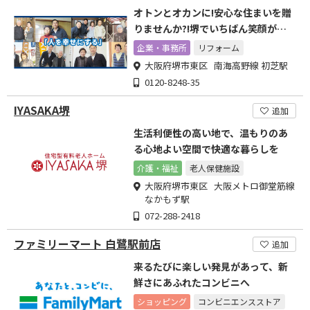
オトンとオカンに!安心な住まいを贈
りませんか?!堺でいちばん笑顔が集
まるリフォーム店
企業・事務所
リフォーム
大阪府堺市東区 南海高野線 初芝駅
0120-8248-35
IYASAKA堺
追加
生活利便性の高い地で、温もりのあ
る心地よい空間で快適な暮らしを
介護・福祉
老人保健施設
大阪府堺市東区 大阪メトロ御堂筋線
なかもず駅
072-288-2418
ファミリーマート 白鷺駅前店
追加
来るたびに楽しい発見があって、新
鮮さにあふれたコンビニへ
ショッピング
コンビニエンスストア