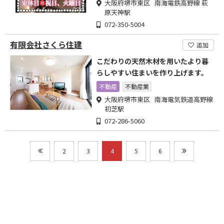
大阪府堺市東区 南海電鉄高野線 萩
原天神駅
072-350-5004
有限会社さくら住建
追加
こだわりの天然木材を用いたより暮
らしやすい住まいを作り上げます。
不動産
不動産業
大阪府堺市東区 南海電気鉄道高野線
初芝駅
072-286-5060
2
3
4
5
6