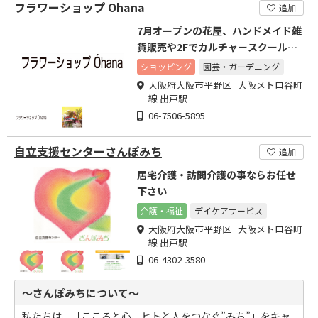
フラワーショップ Ohana
追加
7月オープンの花屋、ハンドメイド雑
貨販売や2Fでカルチャースクール開
催
ショッピング
園芸・ガーデニング
大阪府大阪市平野区 大阪メトロ谷町
線 出戸駅
06-7506-5895
自立支援センターさんぽみち
追加
居宅介護・訪問介護の事ならお任せ
下さい
介護・福祉
デイケアサービス
大阪府大阪市平野区 大阪メトロ谷町
線 出戸駅
06-4302-3580
～さんぽみちについて～
私たちは、「こころと心、ヒトと人をつなぐ”みち”」をキャ