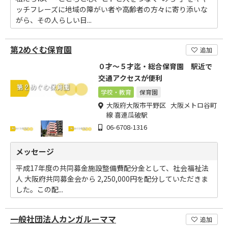
ッチフレーズに地域の障がい者や高齢者の方々に寄り添いな
がら、その人らしい日...
第2めぐむ保育園
追加
０才～５才迄・総合保育園 駅近で
交通アクセスが便利
学校・教育
保育園
大阪府大阪市平野区 大阪メトロ谷町
線 喜連瓜破駅
06-6708-1316
メッセージ
平成17年度の共同募金施設整備費配分金として、社会福祉法
人 大阪府共同募金会から 2,250,000円を配分していただきま
した。この配...
一般社団法人カンガルーママ
追加