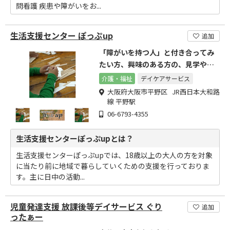
問看護 疾患や障がいをお...
生活支援センター ぽっぷup
追加
「障がいを持つ人」と付き合ってみ
たい方、興味のある方の、見学やボ
ランティアさん大歓迎!
介護・福祉
デイケアサービス
大阪府大阪市平野区 JR西日本大和路
線 平野駅
06-6793-4355
生活支援センターぽっぷupとは？
生活支援センターぽっぷupでは、18歳以上の大人の方を対象
に当たり前に地域で暮らしていくための支援を行っておりま
す。主に日中の活動...
児童発達支援 放課後等デイサービス ぐり
追加
ったぁー