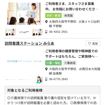
ご利用者さま、スタッフさま募集
中。 お気軽にお問い合わせください
ませ。
学校・教育
保育園
大阪府大阪市平野区 大阪メトロ谷町
線 平野駅
06-4302-2931
訪問看護ステーション みらあ
追加
ご利用者様の健康管理や精神面での
サポートはもちろん、ご家族様への
ケアも取り組んでおります。
介護・福祉
介護施設
大阪府大阪市平野区 JR西日本大和路
線 加美駅
06-6776-2643
対象となるご利用者様
◎介護保険での訪問看護 要介護の認定を受けている方で、か
かりつけ医が訪問看護を必要と認めた方。 ◎医療保険での訪