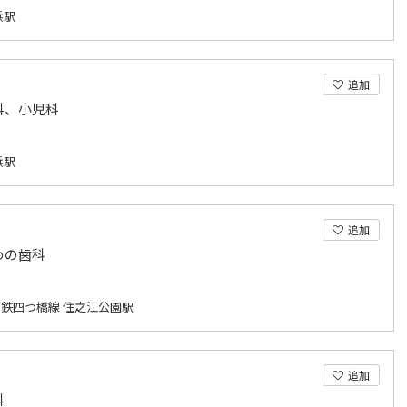
浜駅
追加
科、小児科
浜駅
追加
めの歯科
鉄四つ橋線 住之江公園駅
追加
科