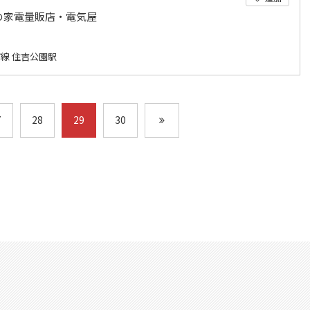
の家電量販店・電気屋
線 住吉公園駅
7
28
29
30