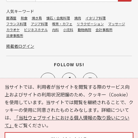
人気キーワード
居酒屋
和食
焼き鳥
懐石・会席料理
焼肉
イタリア料理
フランス料理
アジア料理
喫茶・カフェ
リラクゼーション
マッサージ
カラオケ
ビジネスホテル
内科
小児科
動物病院
会計事務所
法律事務所
掲載者ログイン
FOLLOW US!
当サイトでは、利用者が当サイトを閲覧する際のサービス向
上およびサイトの利用状況把握のため、クッキー（Cookie）
を使用しています。当サイトでは閲覧を継続されることで、ク
e-NAVITA（イーナビタ）とは？
お気に入り
ヘルプ
ッキーの使用に同意されたものとみなします。詳細について
利用規約
個人情報の取り扱いについて
運営会社
は、
「当社ウェブサイトにおける個人情報の取り扱いについ
サイトマップ
広告掲載に関するお問い合わせ
て」
をご覧ください。
サイトの内容に関するお問い合わせ