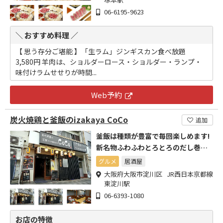
06-6195-9623
＼ おすすめ料理 ／
【 思う存分ご堪能 】「生ラム」ジンギスカン食べ放題
3,580円 羊肉は、ショルダーロース・ショルダー・ランプ・
味付けラムせせりが時間...
Web予約
炭火焼鶏と釜飯のizakaya CoCo
追加
釜飯は種類が豊富で毎回楽しめます!
新名物ふわふわとろとろのだし巻き
たまごもご一緒に!
グルメ
居酒屋
大阪府大阪市淀川区 JR西日本京都線
東淀川駅
06-6393-1080
お店の特徴