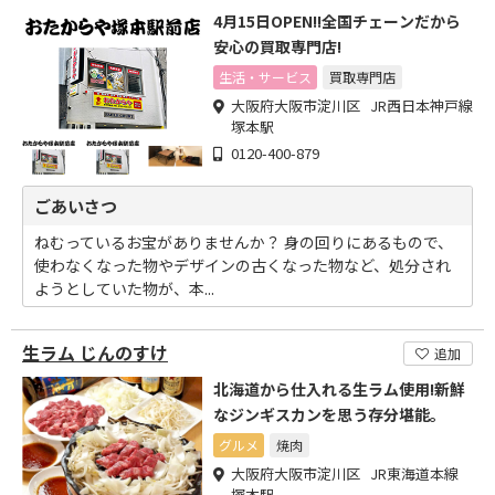
4月15日OPEN!!全国チェーンだから
安心の買取専門店!
生活・サービス
買取専門店
大阪府大阪市淀川区 JR西日本神戸線
塚本駅
0120-400-879
ごあいさつ
ねむっているお宝がありませんか？ 身の回りにあるもので、
使わなくなった物やデザインの古くなった物など、処分され
ようとしていた物が、本...
生ラム じんのすけ
追加
北海道から仕入れる生ラム使用!新鮮
なジンギスカンを思う存分堪能。
グルメ
焼肉
大阪府大阪市淀川区 JR東海道本線
塚本駅