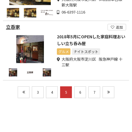
新大阪駅
06-6397-1116
立呑家
追加
2018年5月にOPENした家庭料理おい
しい立ち呑み屋
グルメ
ナイトスポット
大阪府大阪市淀川区 阪急神戸線 十
三駅
3
4
5
6
7