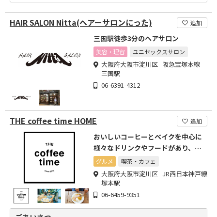
HAIR SALON Nitta(ヘアーサロンにった)
追加
三国駅徒歩3分のヘアサロン
美容・理容
ユニセックスサロン
大阪府大阪市淀川区 阪急宝塚本線
三国駅
06-6391-4312
THE coffee time HOME
追加
おいしいコーヒーとベイクを中心に
様々なドリンクやフードがあり、心
地よい時間を過ごして頂く店
グルメ
喫茶・カフェ
大阪府大阪市淀川区 JR西日本神戸線
塚本駅
06-6459-9351