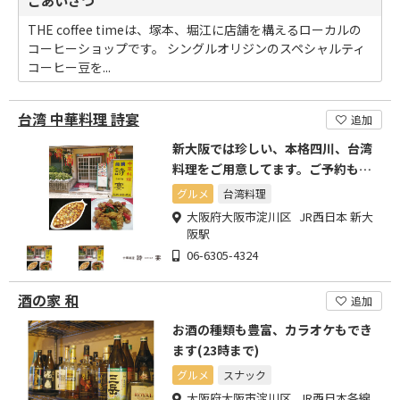
ごあいさつ
THE coffee timeは、塚本、堀江に店舗を構えるローカルの
コーヒーショップです。 シングルオリジンのスペシャルティ
コーヒー豆を...
台湾 中華料理 詩宴
追加
新大阪では珍しい、本格四川、台湾
料理をご用意してます。ご予約も承
っております。
グルメ
台湾料理
大阪府大阪市淀川区 JR西日本 新大
阪駅
06-6305-4324
酒の家 和
追加
お酒の種類も豊富、カラオケもでき
ます(23時まで)
グルメ
スナック
大阪府大阪市淀川区 JR西日本各線