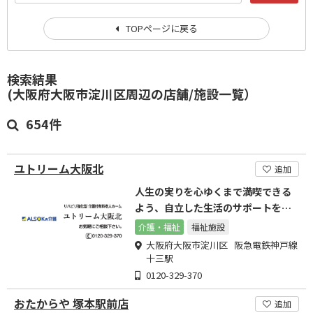
TOPページに戻る
検索結果
(大阪府大阪市淀川区周辺の店舗/施設一覧）
654件
ユトリーム大阪北
追加
人生の実りを心ゆくまで満喫できる
よう、自立した生活のサポートを行
います
介護・福祉
福祉施設
大阪府大阪市淀川区 阪急電鉄神戸線
十三駅
0120-329-370
おたからや 塚本駅前店
追加