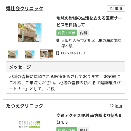
秀壮会クリニック
追加
地域の皆様の生活を支える医療サー
ビスを目指して
病院・医療
内科
大阪府大阪市淀川区 JR東海道本線
塚本駅
06-6302-1138
メッセージ
地域の皆様に信頼される医療をめざしております。 お気軽に
ご相談、ご来院ください。 地域の皆様の頼れる『健康維持パ
ートナー』として、 お役...
たつえクリニック
追加
交通アクセス便利 南方駅より徒歩6
分です
病院・医療
内科