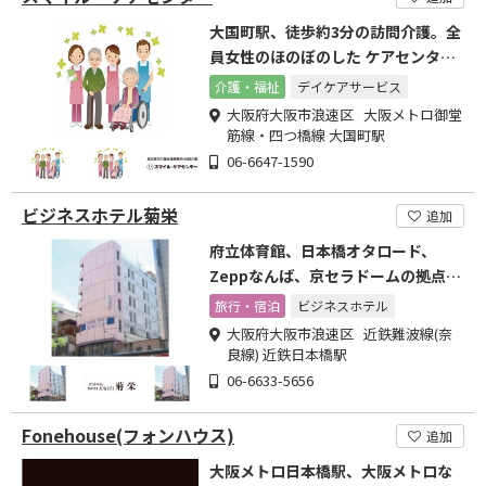
大国町駅、徒歩約3分の訪問介護。全
員女性のほのぼのした ケアセンター
です!
介護・福祉
デイケアサービス
大阪府大阪市浪速区 大阪メトロ御堂
筋線・四つ橋線 大国町駅
06-6647-1590
ビジネスホテル菊栄
追加
府立体育館、日本橋オタロード、
Zeppなんば、京セラドームの拠点と
して。門限25時です。
旅行・宿泊
ビジネスホテル
大阪府大阪市浪速区 近鉄難波線(奈
良線) 近鉄日本橋駅
06-6633-5656
Fonehouse(フォンハウス)
追加
大阪メトロ日本橋駅、大阪メトロな