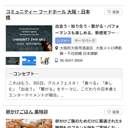
コミュニティー フードホール 大阪・日本
追加
橋
出会う・知り合う・繋がる・パフォ
ーマンスも楽しめる、新感覚フード
コート
レジャー
テーマパーク
大阪府大阪市浪速区 大阪メトロ堺筋
線・千日前線 日本橋駅
06-6567-8606
―コンセプト―
これはもう、365日、グルメフェスタ！ 「食べる」「楽し
む」「出会う」「繫がる」をテーマに、こだわりの日本食と
エンターテイメントが融合。...
卵かけごはん 美味卯
追加
卵かけご飯のためだけに厳選された8
種類ものブランド卵をご賞味くださ