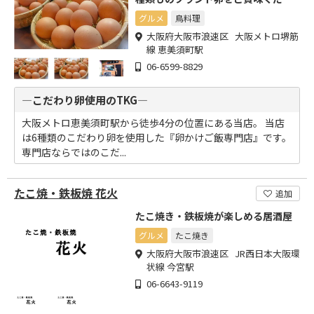
いませ。
グルメ
鳥料理
大阪府大阪市浪速区 大阪メトロ堺筋
線 恵美須町駅
06-6599-8829
―こだわり卵使用のTKG―
大阪メトロ恵美須町駅から徒歩4分の位置にある当店。 当店
は6種類のこだわり卵を使用した『卵かけご飯専門店』です。
専門店ならではのこだ...
たこ焼・鉄板焼 花火
追加
たこ焼き・鉄板焼が楽しめる居酒屋
グルメ
たこ焼き
大阪府大阪市浪速区 JR西日本大阪環
状線 今宮駅
06-6643-9119