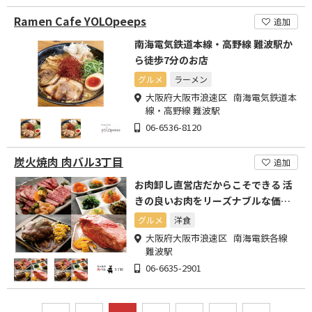
Ramen Cafe YOLOpeeps
追加
南海電気鉄道本線・高野線 難波駅か
ら徒歩7分のお店
グルメ
ラーメン
大阪府大阪市浪速区 南海電気鉄道本
線・高野線 難波駅
06-6536-8120
炭火焼肉 肉バル3丁目
追加
お肉卸し直営店だからこそできる 活
きの良いお肉をリーズナブルな価格
でご提供いたします!!
グルメ
洋食
大阪府大阪市浪速区 南海電鉄各線
難波駅
06-6635-2901