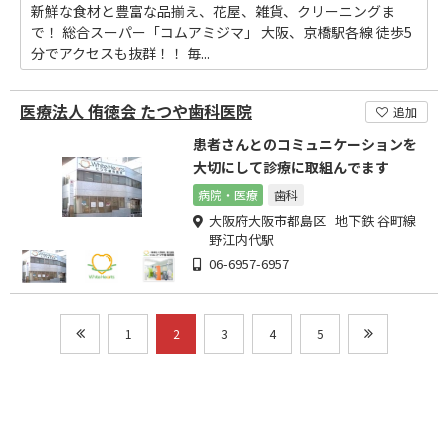
新鮮な食材と豊富な品揃え、花屋、雑貨、クリーニングま
で！ 総合スーパー「コムアミジマ」 大阪、京橋駅各線 徒歩5
分でアクセスも抜群！！ 毎...
医療法人 侑徳会 たつや歯科医院
追加
患者さんとのコミュニケーションを
大切にして診療に取組んでます
病院・医療
歯科
大阪府大阪市都島区 地下鉄 谷町線
野江内代駅
06-6957-6957
1
2
3
4
5