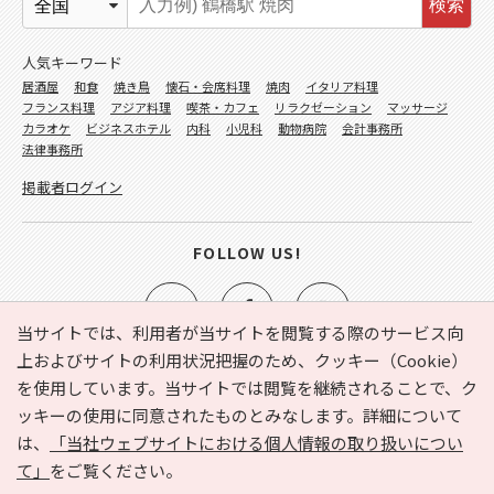
検索
人気キーワード
居酒屋
和食
焼き鳥
懐石・会席料理
焼肉
イタリア料理
フランス料理
アジア料理
喫茶・カフェ
リラクゼーション
マッサージ
カラオケ
ビジネスホテル
内科
小児科
動物病院
会計事務所
法律事務所
掲載者ログイン
FOLLOW US!
当サイトでは、利用者が当サイトを閲覧する際のサービス向
上およびサイトの利用状況把握のため、クッキー（Cookie）
を使用しています。当サイトでは閲覧を継続されることで、ク
e-NAVITA（イーナビタ）とは？
お気に入り
ヘルプ
ッキーの使用に同意されたものとみなします。詳細について
利用規約
個人情報の取り扱いについて
運営会社
は、
「当社ウェブサイトにおける個人情報の取り扱いについ
サイトマップ
広告掲載に関するお問い合わせ
て」
をご覧ください。
サイトの内容に関するお問い合わせ