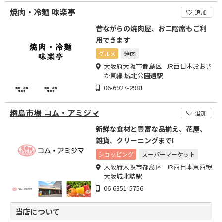
焼肉・冷麺 味楽亭
追加
昔ながらの焼肉屋、お二階席もご利
用できます
グルメ
焼肉
大阪府大阪市都島区 JR西日本おおさ
か東線 城北公園通駅
06-6927-2981
網島市場 コム・アミジマ
追加
新鮮な食材と豊富な品揃え、花屋、
雑貨、クリーニングまで!
ショッピング
スーパーマーケット
大阪府大阪市都島区 JR西日本東西線
大阪城北詰駅
06-6351-5756
当店について