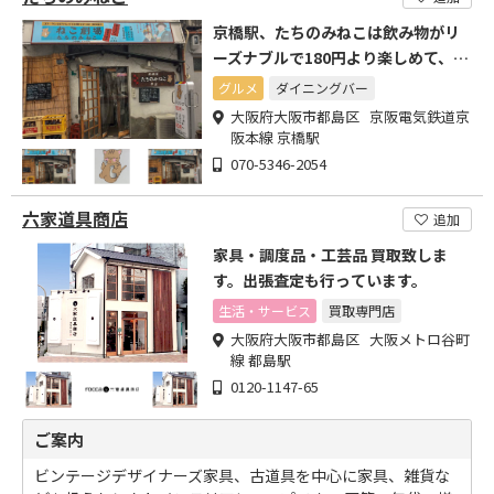
京橋駅、たちのみねこは飲み物がリ
ーズナブルで180円より楽しめて、あ
ては80円からあります!
グルメ
ダイニングバー
大阪府大阪市都島区 京阪電気鉄道京
阪本線 京橋駅
070-5346-2054
六家道具商店
追加
家具・調度品・工芸品 買取致しま
す。出張査定も行っています。
生活・サービス
買取専門店
大阪府大阪市都島区 大阪メトロ谷町
線 都島駅
0120-1147-65
ご案内
ビンテージデザイナーズ家具、古道具を中心に家具、雑貨な