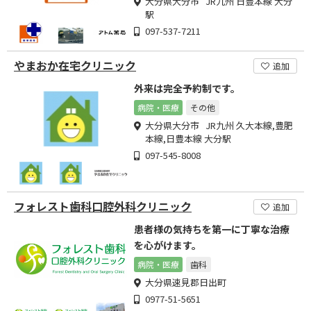
大分県大分市 JR九州 日豊本線 大分
駅
097-537-7211
やまおか在宅クリニック
追加
外来は完全予約制です。
病院・医療
その他
大分県大分市 JR九州 久大本線,豊肥
本線,日豊本線 大分駅
097-545-8008
フォレスト歯科口腔外科クリニック
追加
患者様の気持ちを第一に丁寧な治療
を心がけます。
病院・医療
歯科
大分県速見郡日出町
0977-51-5651