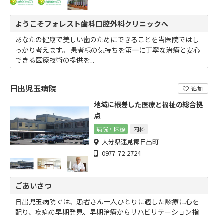
ようこそフォレスト歯科口腔外科クリニックへ
あなたの健康で美しい歯のためにできることを当医院ではし
っかり考えます。 患者様の気持ちを第一に丁寧な治療と安心
できる医療技術の提供を...
日出児玉病院
追加
地域に根差した医療と福祉の総合拠
点
病院・医療
内科
大分県速見郡日出町
0977-72-2724
ごあいさつ
日出児玉病院では、患者さん一人ひとりに適した診療に心を
配り、疾病の早期発見、早期治療からリハビリテーション指