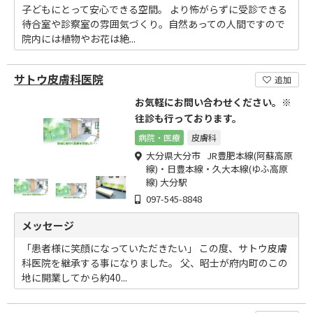
子どもにとって安心できる空間。 より怖がらずに受診できる
待合室や診察室の雰囲気づくり。自然あっての人間ですので
院内には植物やお花は絶...
サトウ皮膚科医院
追加
お気軽にお問い合わせください。※
往診も行っております。
病院・医療
皮膚科
大分県大分市 JR豊肥本線(阿蘇高原
線)・日豊本線・久大本線(ゆふ高原
線) 大分駅
097-545-8848
メッセージ
「患者様に笑顔になっていただきたい」 この度、サトウ皮膚
科医院を継承する事になりました。 父、昭士が府内町のこの
地に開業してから約40...