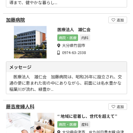
導まで、健やかな暮らし...
加藤病院
追加
医療法人 雄仁会
病院・医療
内科
大分県竹田市
0974-63-2338
メッセージ
医療法人 雄仁会 加藤病院は、昭和26年に設立され、交
通の便に恵まれた街の中にありながら、前面には名水豊かな
稲葉川が流れ、緑豊か...
藤吉産婦人科
追加
“ 地域に密着し、世代を超えて”
病院・医療
産科
大分県中津市 JR九州日豊本線 中津