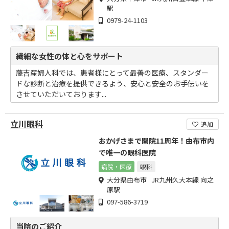
駅
0979-24-1103
繊細な女性の体と心をサポート
藤吉産婦人科では、患者様にとって最善の医療、スタンダー
ドな診断と治療を提供できるよう、安心と安全のお手伝いを
させていただいております...
立川眼科
追加
おかげさまで開院11周年！由布市内
で唯一の眼科医院
病院・医療
眼科
大分県由布市 JR九州久大本線 向之
原駅
097-586-3719
当院のご紹介