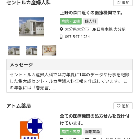
セントルカ産婦人科
追加
上野の森口近くの医療機関です。
病院・医療
婦人科
大分県大分市 JR日豊本線 大分駅
097-547-1234
メッセージ
セント・ルカ産婦人科では毎年夏に1年のデータや行事を記録
した集大成セント・ルカ産婦人科年報を作成しています。 こ
の年報には「巻頭言」...
アトム薬局
追加
全ての医療機関の処方せんを受け付
けています。
病院・医療
調剤薬局