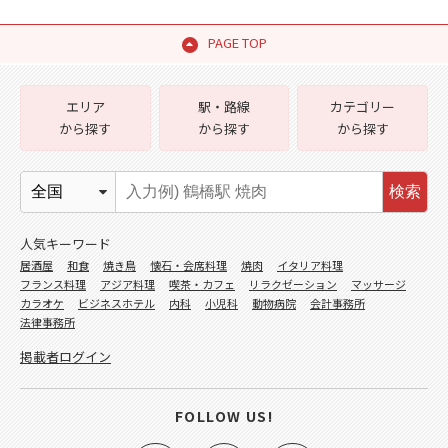
PAGE TOP
エリア
駅・路線
カテゴリー
から探す
から探す
から探す
検索
人気キーワード
居酒屋
和食
焼き鳥
懐石・会席料理
焼肉
イタリア料理
フランス料理
アジア料理
喫茶・カフェ
リラクゼーション
マッサージ
カラオケ
ビジネスホテル
内科
小児科
動物病院
会計事務所
法律事務所
掲載者ログイン
FOLLOW US!