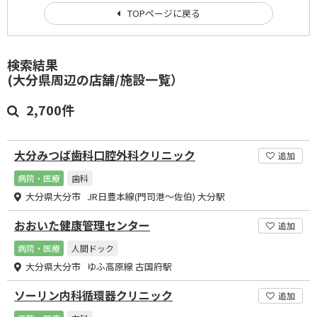
TOPページに戻る
検索結果
(大分県周辺の店舗/施設一覧）
2,700件
大分みつば歯科口腔外科クリニック
追加
病院・医療
歯科
大分県大分市 JR日豊本線(門司港～佐伯) 大分駅
おおいた健康管理センター
追加
病院・医療
人間ドック
大分県大分市 ゆふ高原線 古国府駅
ソーリン内科循環器クリニック
追加