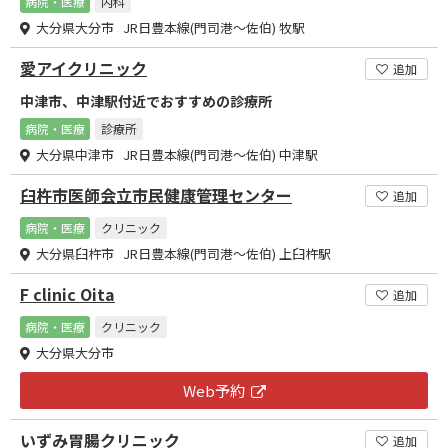
病院・医療
内科
大分県大分市 JR日豊本線(門司港～佐伯) 牧駅
愛アイクリニック
追加
中津市、中津駅付近でおすすめの診療所
病院・医療
診療所
大分県中津市 JR日豊本線(門司港～佐伯) 中津駅
臼杵市医師会立市民健康管理センター
追加
病院・医療
クリニック
大分県臼杵市 JR日豊本線(門司港～佐伯) 上臼杵駅
F clinic Oita
追加
病院・医療
クリニック
大分県大分市
Web予約
いずみ胃腸クリニック
追加