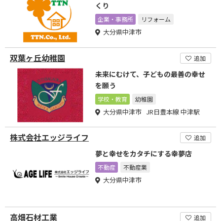
くり
企業・事務所
リフォーム
大分県中津市
双葉ヶ丘幼稚園
追加
未来にむけて、子どもの最善の幸せ
を願う
学校・教育
幼稚園
大分県中津市 JR日豊本線 中津駅
株式会社エッジライフ
追加
夢と幸せをカタチにする幸夢店
不動産
不動産業
大分県中津市
高畑石材工業
追加