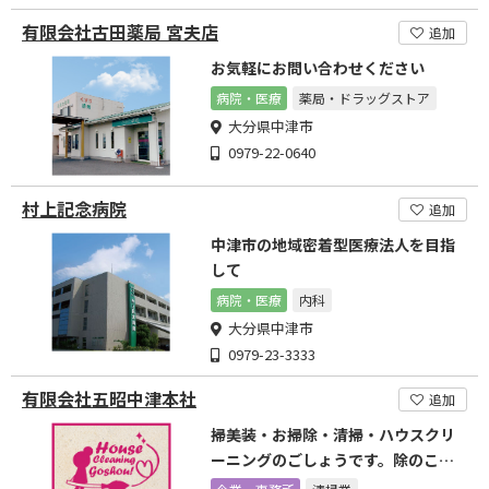
有限会社古田薬局 宮夫店
追加
お気軽にお問い合わせください
病院・医療
薬局・ドラッグストア
大分県中津市
0979-22-0640
村上記念病院
追加
中津市の地域密着型医療法人を目指
して
病院・医療
内科
大分県中津市
0979-23-3333
有限会社五昭中津本社
追加
掃美装・お掃除・清掃・ハウスクリ
ーニングのごしょうです。除のこと
ならお任せ下さい