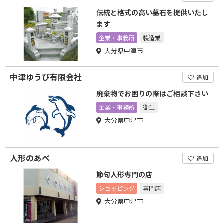
伝統と格式の高い墓石を提供いたし
ます
企業・事務所
製造業
大分県中津市
中津ゆうび有限会社
追加
廃棄物でお困りの際はご相談下さい
企業・事務所
衛生
大分県中津市
人形のあべ
追加
節句人形専門の店
ショッピング
専門店
大分県中津市