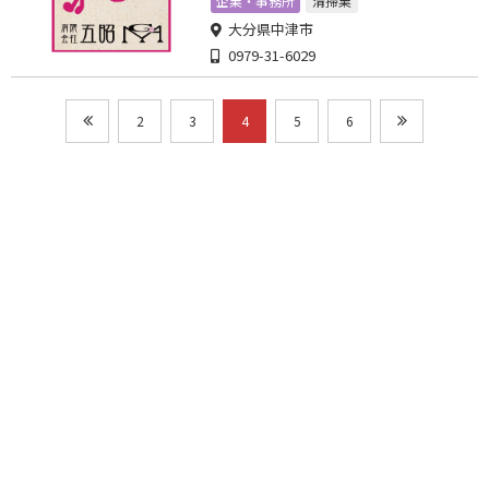
企業・事務所
清掃業
大分県中津市
0979-31-6029
2
3
4
5
6