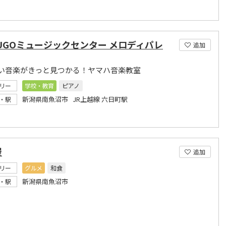
UGOミュージックセンター メロディパレ
追加
い音楽がきっと見つかる！ヤマハ音楽教室
リー
学校・教育
ピアノ
新潟県南魚沼市 JR上越線 六日町駅
・駅
屋
追加
リー
グルメ
和食
新潟県南魚沼市
・駅