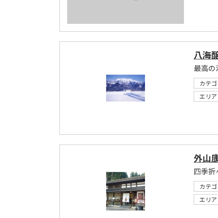
八海
最高の
カテゴ
エリア
外山康
四季折
カテゴ
エリア