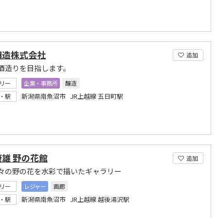
醸造株式会社
追加
酒造りを目指します。
リー
企業・事務所
醸造
新潟県南魚沼市 JR上越線 五日町駅
・駅
雄 野の花館
追加
々の野の花を水彩で描いたギャラリー
リー
レジャー
画廊
新潟県南魚沼市 JR上越線 越後湯沢駅
・駅