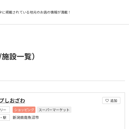
タに掲載されている
地元のお店の情報が満載！
/施設一覧）
ープしおざわ
追加
リー
ショッピング
スーパーマーケット
新潟県南魚沼市
・駅