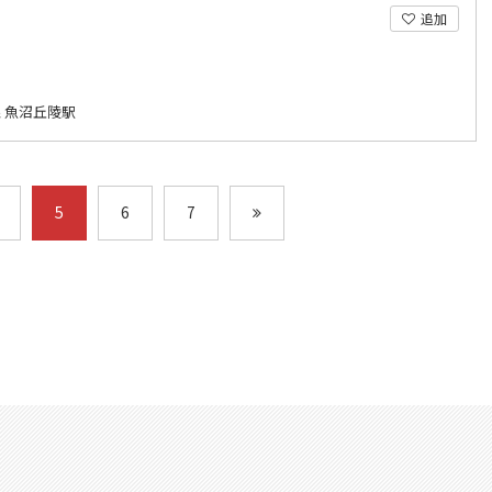
追加
 魚沼丘陵駅
5
6
7