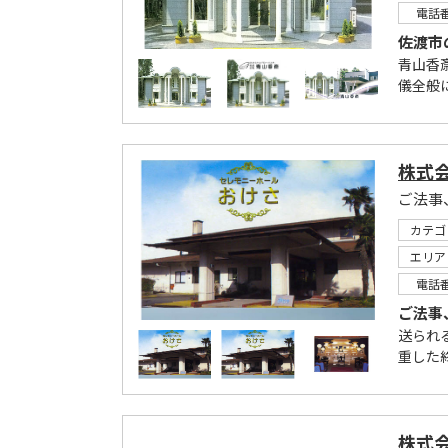
電話
佐渡市
青山香
儀全般
株式
ご法事
カテゴ
エリア
電話
ご法事
送られ
重した
株式