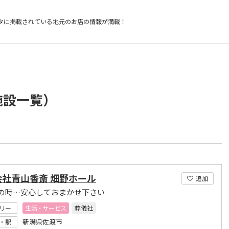
タに掲載されている
地元のお店の情報が満載！
施設一覧）
会社青山香斎 畑野ホール
追加
の時…安心しておまかせ下さい
リー
生活・サービス
葬儀社
新潟県佐渡市
・駅