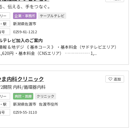
る、伝える、手をつなぐ。
リー
企業・事務所
ケーブルテレビ
新潟県佐渡市
・駅
0259-61-1212
番号
ルテレビ加入のご案内
情報 & 地デジ 《 基本コース 》 ・基本料金（サドテレビエリア）
1,620円 ・基本料金（CNSエリア） ……………… 1,...
やま内科クリニック
追加
/4/2開院 内科/循環器内科
リー
病院・医療
クリニック
新潟県佐渡市 佐渡市役所
・駅
0259-55-3110
番号