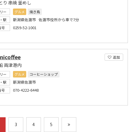
とり 串焼 釜めし
リー
グルメ
焼き鳥
新潟県佐渡市 佐渡市役所から車で7分
・駅
0259-52-1001
番号
icoffee
追加
船 両津港内
リー
グルメ
コーヒーショップ
新潟県佐渡市
・駅
070-4222-6448
番号
3
4
5