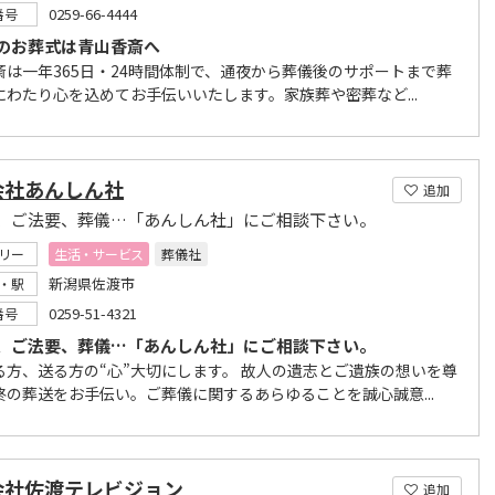
0259-66-4444
番号
のお葬式は青山香斎へ
斎は一年365日・24時間体制で、通夜から葬儀後のサポートまで葬
にわたり心を込めてお手伝いいたします。家族葬や密葬など...
会社あんしん社
追加
、ご法要、葬儀…「あんしん社」にご相談下さい。
リー
生活・サービス
葬儀社
新潟県佐渡市
・駅
0259-51-4321
番号
、ご法要、葬儀…「あんしん社」にご相談下さい。
る方、送る方の“心”大切にします。 故人の遺志とご遺族の想いを尊
終の葬送をお手伝い。ご葬儀に関するあらゆることを誠心誠意...
会社佐渡テレビジョン
追加