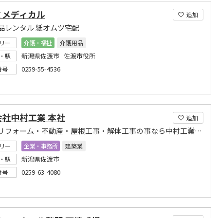
ミメディカル
追加
品レンタル 紙オムツ宅配
リー
介護・福祉
介護用品
新潟県佐渡市 佐渡市役所
・駅
0259-55-4536
番号
会社中村工業 本社
追加
新築・リフォーム・不動産・屋根工事・解体工事の事なら中村工業まで。
リー
企業・事務所
建築業
新潟県佐渡市
・駅
0259-63-4080
番号