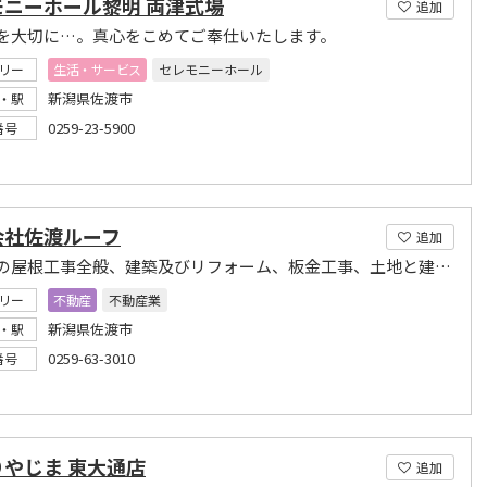
モニーホール黎明 両津式場
追加
を大切に…。真心をこめてご奉仕いたします。
リー
生活・サービス
セレモニーホール
新潟県佐渡市
・駅
0259-23-5900
番号
会社佐渡ルーフ
追加
佐渡市の屋根工事全般、建築及びリフォーム、板金工事、土地と建物の仲介、太陽光発電
リー
不動産
不動産業
新潟県佐渡市
・駅
0259-63-3010
番号
りやじま 東大通店
追加