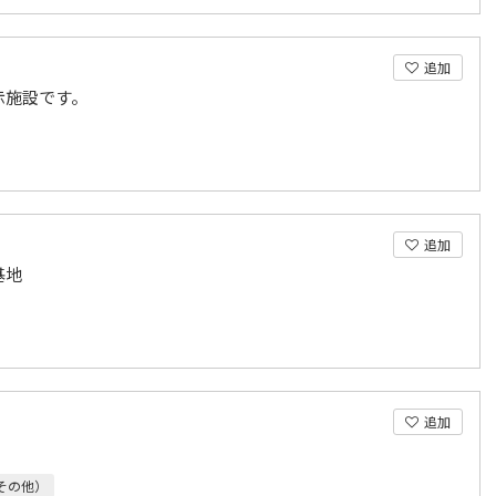
追加
示施設です。
追加
基地
追加
その他）