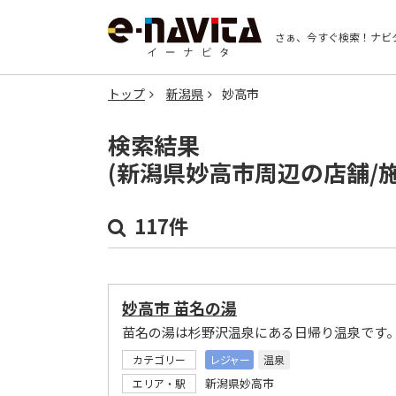
さぁ、今すぐ検索！
ナビ
トップ
新潟県
妙高市
検索結果
(新潟県妙高市周辺の店舗/
117件
妙高市 苗名の湯
苗名の湯は杉野沢温泉にある日帰り温泉です
カテゴリー
レジャー
温泉
新潟県妙高市
エリア・駅