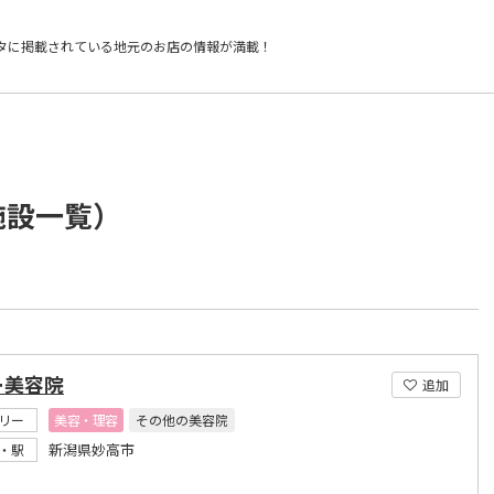
タに掲載されている
地元のお店の情報が満載！
施設一覧）
ー美容院
追加
リー
美容・理容
その他の美容院
新潟県妙高市
・駅