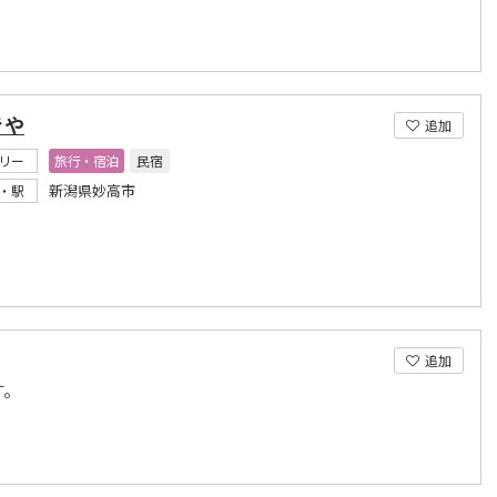
きや
追加
リー
旅行・宿泊
民宿
新潟県妙高市
・駅
追加
す。