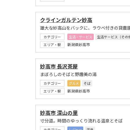
クラインガルテン妙高
雄大な妙高山をバックに、ラウベ付きの貸農
カテゴリー
生活・サービス
生活サービス（その
新潟県妙高市
エリア・駅
妙高市 長沢茶屋
まぼろしのそばと野趣美の湯
カテゴリー
グルメ
そば
新潟県妙高市
エリア・駅
妙高市 深山の里
寸分道。時間のゆっくり流れる温泉とそば
カテゴリー
レジャー
温泉