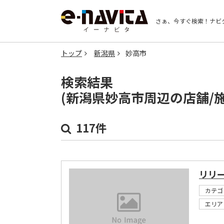
さぁ、今すぐ検索！
ナビ
トップ
新潟県
妙高市
検索結果
(新潟県妙高市周辺の店舗/
117件
リリ
カテゴ
エリア