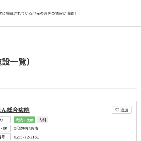
タに掲載されている
地元のお店の情報が満載！
施設一覧）
なん総合病院
追加
リー
病院・医療
内科
新潟県妙高市
・駅
0255-72-3161
番号