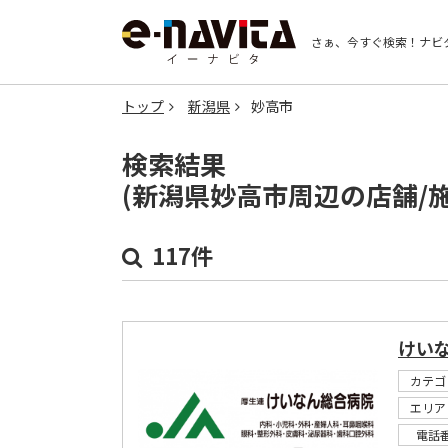
さぁ、今すぐ検索！
ナビ
トップ
新潟県
妙高市
検索結果
(新潟県妙高市周辺の店舗/
117件
けい
カテゴ
エリア
電話