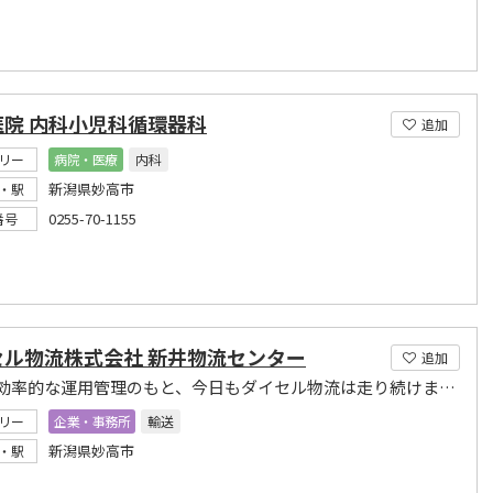
医院 内科小児科循環器科
追加
リー
病院・医療
内科
新潟県妙高市
・駅
0255-70-1155
番号
セル物流株式会社 新井物流センター
追加
安全で効率的な運用管理のもと、今日もダイセル物流は走り続けます。
リー
企業・事務所
輸送
新潟県妙高市
・駅