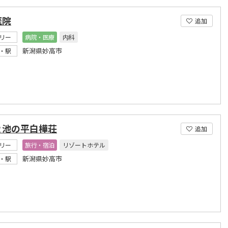
医院
追加
リー
病院・医療
内科
新潟県妙高市
・駅
Ｒ池の平白樺荘
追加
リー
旅行・宿泊
リゾートホテル
新潟県妙高市
・駅