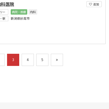
内科医院
追加
リー
病院・医療
内科
新潟県妙高市
・駅
3
4
5