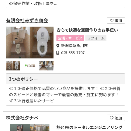
の保守作業・改修工事を...
有限会社みずき商会
追加
安心で快適な空間作りのお手伝い
生活・サービス
リフォーム
新潟県糸魚川市
025-555-7707
3つのポリシー
≪１≫適正価格で品質のいい商品を提供します！ ≪２≫最善
のスピードと最善のマナーで最善の販売・施工に努めます！
≪３≫行き届いたサービ...
株式会社タナベ
追加
熱とFAのトータルエンジニアリング