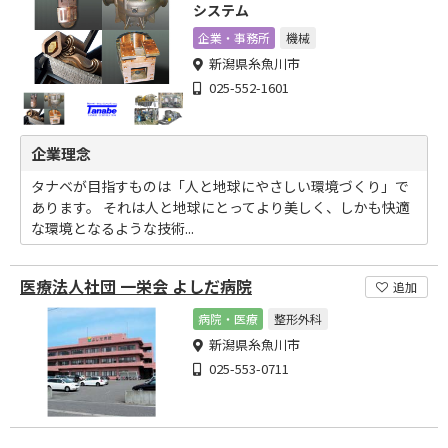
システム
企業・事務所
機械
新潟県糸魚川市
025-552-1601
企業理念
タナベが目指すものは「人と地球にやさしい環境づくり」で
あります。 それは人と地球にとってより美しく、しかも快適
な環境となるような技術...
医療法人社団 一栄会 よしだ病院
追加
病院・医療
整形外科
新潟県糸魚川市
025-553-0711