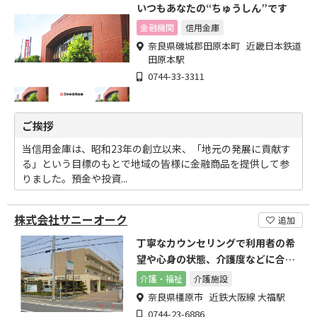
いつもあなたの“ちゅうしん”です
金融機関
信用金庫
奈良県磯城郡田原本町 近畿日本鉄道
田原本駅
0744-33-3311
ご挨拶
当信用金庫は、昭和23年の創立以来、「地元の発展に貢献す
る」という目標のもとで地域の皆様に金融商品を提供して参
りました。預金や投資...
株式会社サニーオーク
追加
丁寧なカウンセリングで利用者の希
望や心身の状態、介護度などに合わ
せた最適な住まいを提案。
介護・福祉
介護施設
奈良県橿原市 近鉄大阪線 大福駅
0744-23-6886