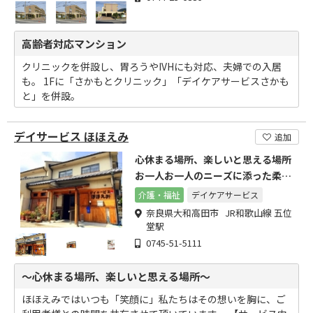
高齢者対応マンション
クリニックを併設し、胃ろうやIVHにも対応、夫婦での入居
も。 1Fに「さかもとクリニック」「デイケアサービスさかも
と」を併設。
デイサービス ほほえみ
追加
心休まる場所、楽しいと思える場所
お一人お一人のニーズに添った柔軟
性のある対応が可能です。
介護・福祉
デイケアサービス
奈良県大和高田市 JR和歌山線 五位
堂駅
0745-51-5111
～心休まる場所、楽しいと思える場所～
ほほえみではいつも「笑顔に」私たちはその想いを胸に、ご