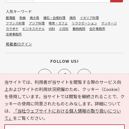
人気キーワード
居酒屋
和食
焼き鳥
懐石・会席料理
焼肉
イタリア料理
フランス料理
アジア料理
喫茶・カフェ
リラクゼーション
マッサージ
カラオケ
ビジネスホテル
内科
小児科
動物病院
会計事務所
法律事務所
掲載者ログイン
FOLLOW US!
当サイトでは、利用者が当サイトを閲覧する際のサービス向
上およびサイトの利用状況把握のため、クッキー（Cookie）
を使用しています。当サイトでは閲覧を継続されることで、ク
e-NAVITA（イーナビタ）とは？
お気に入り
ヘルプ
ッキーの使用に同意されたものとみなします。詳細について
利用規約
個人情報の取り扱いについて
運営会社
は、
「当社ウェブサイトにおける個人情報の取り扱いについ
サイトマップ
広告掲載に関するお問い合わせ
て」
をご覧ください。
サイトの内容に関するお問い合わせ