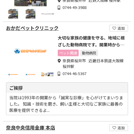
奈良県桜井市 近鉄大阪線 桜井駅
0744-49-3988
おかだペットクリニック
追加
大切な家族の健康を守る、地域に根
ざした動物病院です。開業時から
「誠実な診療」を心がけています
ペット関連
動物病院
奈良県桜井市 近畿日本鉄道大阪線
桜井駅
0744-46-5367
ご挨拶
当院は1993年の開業から「誠実な診療」を心がけてまいりま
した。 知識・技術を磨き、飼い主様と大切なご家族に最善の
医療を提供できるよ...
奈良中央信用金庫 本店
追加