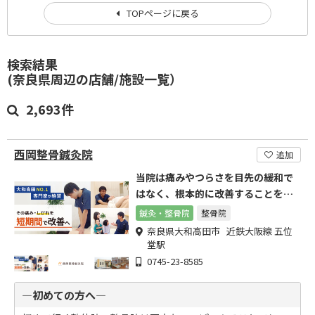
TOPページに戻る
検索結果
(奈良県周辺の店舗/施設一覧）
2,693件
西岡整骨鍼灸院
追加
当院は痛みやつらさを目先の緩和で
はなく、根本的に改善することを目
的にしています。
鍼灸・整骨院
整骨院
奈良県大和高田市 近鉄大阪線 五位
堂駅
0745-23-8585
―初めての方へ―