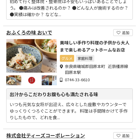
初めて行く整体院・整骨院は不安もいっぱいあることでしょ
う。 ●痛みは改善されるのか？ ●どんな人が施術するのか？
●実績は確かか？ などな...
おふくろの味 おいで
追加
美味しい手作り料理の子供から大人
まで楽しめるアットホームなお店
グルメ
家庭料理
奈良県磯城郡田原本町 近鉄橿原線
田原本駅
0744-33-6610
出汁からこだわりお腹も心も満たされる味
いつも元気な女将が出迎え、広々とした座敷やカウンターで
ゆっくりくつろぐことができます。 料理は手間隙かけて手作
りしたもので、どれを食...
株式会社ティーズコーポレーション
追加