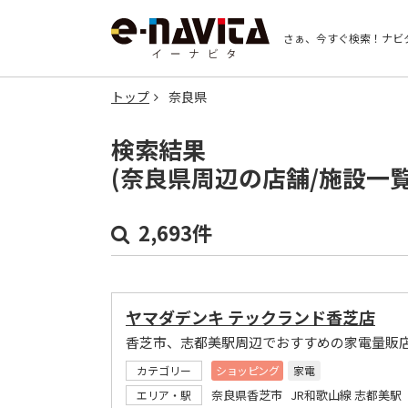
さぁ、今すぐ検索！
ナビ
トップ
奈良県
検索結果
(奈良県周辺の店舗/施設一
2,693件
ヤマダデンキ テックランド香芝店
香芝市、志都美駅周辺でおすすめの家電量販
カテゴリー
ショッピング
家電
奈良県香芝市 JR和歌山線 志都美駅
エリア・駅