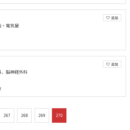
追加
店・電気屋
追加
科、脳神経外科
駅
267
268
269
270