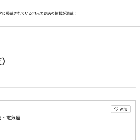
タに掲載されている
地元のお店の情報が満載！
覧）
追加
店・電気屋