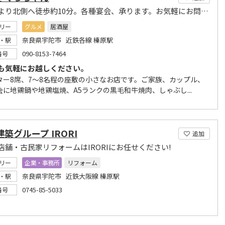
榛原駅より北側へ徒歩約10分。各種宴会、承ります。お気軽にお問い合わせくださいませ。
リー
グルメ
居酒屋
奈良県宇陀市 近鉄各線 榛原駅
・駅
090-8153-7464
番号
も気軽にお越しください。
ター8席、7～8名程の座敷の小さなお店です。ご家族、カップル、
会に地鶏鍋や地鶏塩焼、A5ランクの黒毛和牛焼肉、しゃぶし...
建築グループ IRORI
追加
店舗・古民家リフォームはIRORIにお任せください!
リー
企業・事務所
リフォーム
奈良県宇陀市 近鉄大阪線 榛原駅
・駅
0745-85-5033
番号