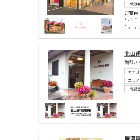
電話
ご案内
*・゜゜・
*:.。..。
北山
歯科/
カテゴ
エリア
電話
居酒屋