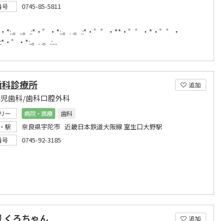
0745-85-5811
番号
*:.。..。.:*・゜・*:.。. .。.:*・゜゜・**・゜゜・*・゜゜・
.:*・゜・*:.。. .。.:...
歯科診療所
追加
小児歯科/歯科口腔外科
リー
病院・医療
歯科
奈良県宇陀市 近畿日本鉄道大阪線 室生口大野駅
・駅
0745-92-3185
番号
 くろちゃん
追加