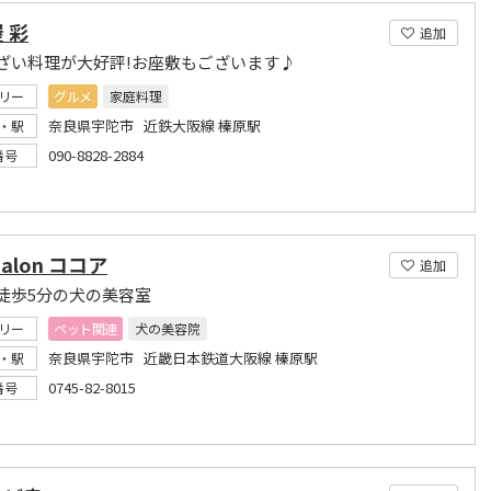
 彩
追加
ざい料理が大好評!お座敷もございます♪
リー
グルメ
家庭料理
奈良県宇陀市 近鉄大阪線 榛原駅
・駅
090-8828-2884
番号
Salon ココア
追加
徒歩5分の犬の美容室
リー
ペット関連
犬の美容院
奈良県宇陀市 近畿日本鉄道大阪線 榛原駅
・駅
0745-82-8015
番号