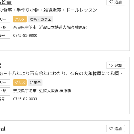
んど幸
追加
お食事・手作り小物・雑貨販売・ドールレッスン
リー
グルメ
喫茶・カフェ
奈良県宇陀市 近畿日本鉄道大阪線 榛原駅
・駅
0745-82-9900
番号
堂
追加
創業明治三十八年より百有余年にわたり、奈良の大和榛原にて和菓子を作り続けてまいりました。
リー
グルメ
和菓子
奈良県宇陀市 近鉄大阪線 榛原駅
・駅
0745-82-0033
番号
al
追加