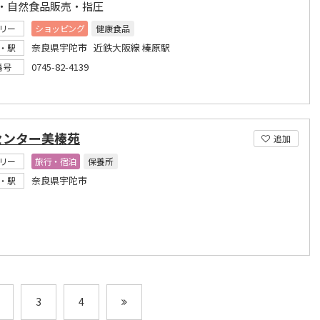
・自然食品販売・指圧
リー
ショッピング
健康食品
奈良県宇陀市 近鉄大阪線 榛原駅
・駅
0745-82-4139
番号
センター美榛苑
追加
リー
旅行・宿泊
保養所
奈良県宇陀市
・駅
3
4