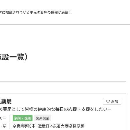
タに掲載されている
地元のお店の情報が満載！
施設一覧）
た薬局
追加
の薬局として皆様の健康的な毎日の応援・支援をしたいー
リー
病院・医療
調剤薬局
奈良県宇陀市 近畿日本鉄道大阪線 榛原駅
・駅