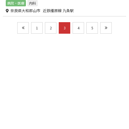
病院・医療
内科
奈良県大和郡山市 近鉄橿原線 九条駅
1
2
3
4
5