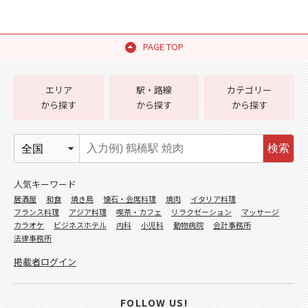
PAGE TOP
エリア
駅・路線
カテゴリー
から探す
から探す
から探す
検索
人気キーワード
居酒屋
和食
焼き鳥
懐石・会席料理
焼肉
イタリア料理
フランス料理
アジア料理
喫茶・カフェ
リラクゼーション
マッサージ
カラオケ
ビジネスホテル
内科
小児科
動物病院
会計事務所
法律事務所
掲載者ログイン
FOLLOW US!