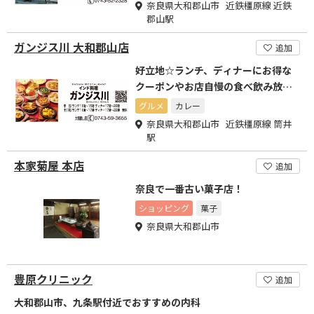
奈良県大和郡山市 近鉄橿原線 近鉄
郡山駅
ガンジス川 大和郡山店
追加
好立地☆ランチ、ディナーにお得な
クーポンやお店自慢の食べ飲み放題
3600円がおすすめ
グルメ
カレー
奈良県大和郡山市 近鉄橿原線 筒井
駅
本家菊屋 本店
追加
奈良で一番古い菓子店！
ショッピング
菓子
奈良県大和郡山市
豊原クリニック
追加
大和郡山市、九条駅付近でおすすめの内科