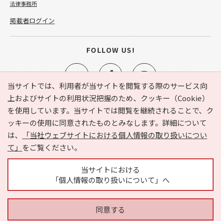
法律事務所
掲載者ログイン
FOLLOW US!
当サイトでは、利用者が当サイトを閲覧する際のサービス向
上およびサイトの利用状況把握のため、クッキー（Cookie）
を使用しています。当サイトでは閲覧を継続されることで、ク
e-NAVITA（イーナビタ）とは？
お気に入り
ヘルプ
ッキーの使用に同意されたものとみなします。詳細について
利用規約
個人情報の取り扱いについて
運営会社
は、
「当社ウェブサイトにおける個人情報の取り扱いについ
サイトマップ
広告掲載に関するお問い合わせ
て」
をご覧ください。
サイトの内容に関するお問い合わせ
当サイトにおける
「個人情報の取り扱いについて」へ
同意する
Copyright © HYOJITO.Co.,Ltd. All Rights Reserved.