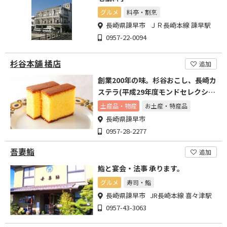
グルメ
料亭・割烹
長崎県諫早市 ＪＲ長崎本線 諫早駅
0957-22-0094
杉谷本舗 橘店
追加
創業200年の味。杉谷おこし、長崎カ
ステラ(平成29年度モンドセレクショ
ン金賞受賞)
土産品・物産
お土産・特産品
長崎県諫早市
0957-28-2277
吾妻鮨
追加
鮨と宴会・法事 承ります。
グルメ
寿司・鮨
長崎県諫早市 JR長崎本線 喜々津駅
0957-43-3063