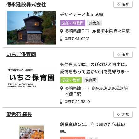
徳永建設株式会社
追加
デザイナーと考える家
企業・事務所
建築業
長崎県諫早市 JR長崎本線 喜々津駅
0957-43-0205
いちご保育園
追加
個性を大切に。のびのびと自由に。
愛情をもって温かい目で見守りま
す。
学校・教育
保育園
長崎県諫早市 島原鉄道島原鉄道線
本諫早駅
0957-22-5840
菓秀苑 森長
追加
創業寛政５年、守り続けた伝統の
味。