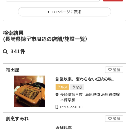
TOPページに戻る
検索結果
(長崎県諫早市周辺の店舗/施設一覧）
341件
福田屋
追加
創業以来、変わらない伝統の味。
グルメ
うなぎ
長崎県諫早市 島原鉄道 島原鉄道線
本諫早駅
0957-22-0101
割烹すみれ
追加
老舗料亭