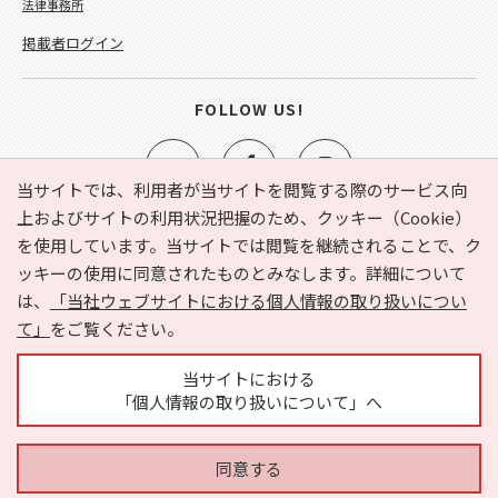
法律事務所
掲載者ログイン
FOLLOW US!
当サイトでは、利用者が当サイトを閲覧する際のサービス向
上およびサイトの利用状況把握のため、クッキー（Cookie）
を使用しています。当サイトでは閲覧を継続されることで、ク
e-NAVITA（イーナビタ）とは？
お気に入り
ヘルプ
ッキーの使用に同意されたものとみなします。詳細について
利用規約
個人情報の取り扱いについて
運営会社
は、
「当社ウェブサイトにおける個人情報の取り扱いについ
サイトマップ
広告掲載に関するお問い合わせ
て」
をご覧ください。
サイトの内容に関するお問い合わせ
当サイトにおける
「個人情報の取り扱いについて」へ
同意する
Copyright © HYOJITO.Co.,Ltd. All Rights Reserved.