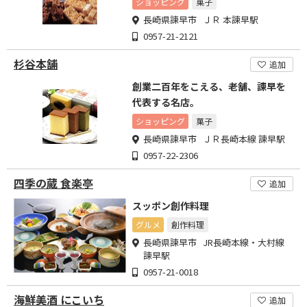
ショッピング
菓子
長崎県諫早市 ＪＲ 本諫早駅
0957-21-2121
杉谷本舗
追加
創業二百年をこえる、老舗、諫早を
代表する名店。
ショッピング
菓子
長崎県諫早市 ＪＲ長崎本線 諫早駅
0957-22-2306
四季の蔵 食楽亭
追加
スッポン創作料理
グルメ
創作料理
長崎県諫早市 JR長崎本線・大村線
諫早駅
0957-21-0018
海鮮美酒 にこいち
追加