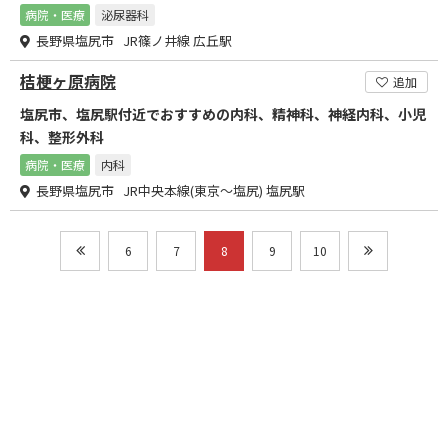
病院・医療
泌尿器科
長野県塩尻市 JR篠ノ井線 広丘駅
桔梗ヶ原病院
追加
塩尻市、塩尻駅付近でおすすめの内科、精神科、神経内科、小児
科、整形外科
病院・医療
内科
長野県塩尻市 JR中央本線(東京～塩尻) 塩尻駅
6
7
8
9
10