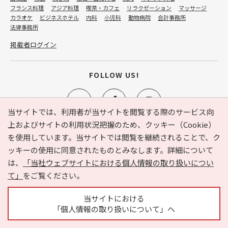
フランス料理
アジア料理
喫茶・カフェ
リラクゼーション
マッサージ
カラオケ
ビジネスホテル
内科
小児科
動物病院
会計事務所
法律事務所
掲載者ログイン
FOLLOW US!
当サイトでは、利用者が当サイトを閲覧する際のサービス向
上およびサイトの利用状況把握のため、クッキー（Cookie）
を使用しています。当サイトでは閲覧を継続されることで、ク
e-NAVITA（イーナビタ）とは？
お気に入り
ヘルプ
ッキーの使用に同意されたものとみなします。詳細について
利用規約
個人情報の取り扱いについて
運営会社
は、
「当社ウェブサイトにおける個人情報の取り扱いについ
サイトマップ
広告掲載に関するお問い合わせ
て」
をご覧ください。
サイトの内容に関するお問い合わせ
当サイトにおける
「個人情報の取り扱いについて」へ