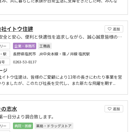
進み、共に暮らした家族が日常生活に支障をきたした時、みんな
会社イトウ住建
追加
住宅の安全と安心、便利と快適性を追求しながら、誠心誠意皆様のご要望にお応えして参ります
リー
企業・事務所
工務店
長野県塩尻市 JR中央本線・篠ノ井線 塩尻駅
・駅
0263-53-8137
番号
ージ
社イトウ住建は、皆様のご愛顧により13年の長きにわたり事業を営
いりましたが、このたび社長を交代し、また新たな飛躍を期す...
りの志水
追加
薬一日分より調合致します。
リー
病院・医療
薬局・ドラッグストア