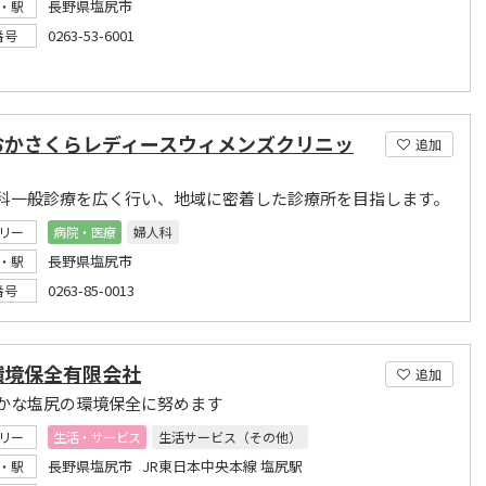
長野県塩尻市
・駅
0263-53-6001
番号
おかさくらレディースウィメンズクリニッ
追加
科一般診療を広く行い、地域に密着した診療所を目指します。
リー
病院・医療
婦人科
長野県塩尻市
・駅
0263-85-0013
番号
環境保全有限会社
追加
かな塩尻の環境保全に努めます
リー
生活・サービス
生活サービス（その他）
長野県塩尻市 JR東日本中央本線 塩尻駅
・駅