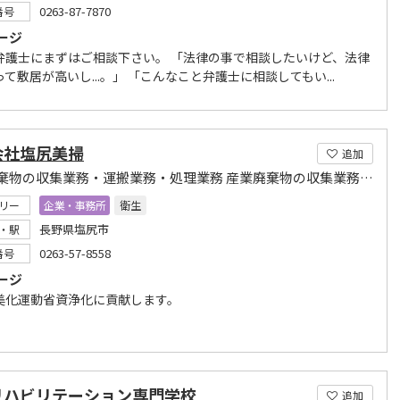
0263-87-7870
番号
ージ
弁護士にまずはご相談下さい。 「法律の事で相談したいけど、法律
て敷居が高いし...。」 「こんなこと弁護士に相談してもい...
会社塩尻美掃
追加
一般廃棄物の収集業務・運搬業務・処理業務 産業廃棄物の収集業務・運搬業務・処理業務
リー
企業・事務所
衛生
長野県塩尻市
・駅
0263-57-8558
番号
ージ
美化運動省資浄化に貢献します。
リハビリテーション専門学校
追加