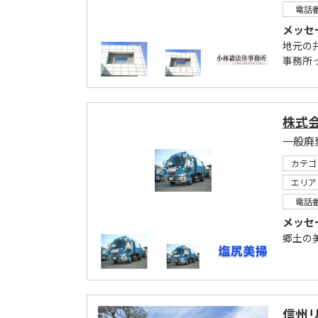
電話
メッセ
地元の
事務所っ
株式
カテゴ
エリア
電話
メッセ
郷土の
信州