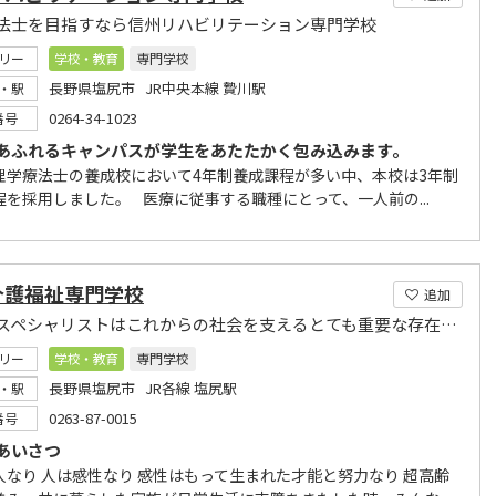
法士を目指すなら信州リハビリテーション専門学校
リー
学校・教育
専門学校
長野県塩尻市 JR中央本線 贄川駅
・駅
0264-34-1023
番号
あふれるキャンパスが学生をあたたかく包み込みます。
理学療法士の養成校において4年制養成課程が多い中、本校は3年制
程を採用しました。 医療に従事する職種にとって、一人前の...
介護福祉専門学校
追加
介護のスペシャリストはこれからの社会を支えるとても重要な存在です、
リー
学校・教育
専門学校
長野県塩尻市 JR各線 塩尻駅
・駅
0263-87-0015
番号
あいさつ
人なり 人は感性なり 感性はもって生まれた才能と努力なり 超高齢