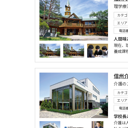
理学療
カテゴ
エリア
電話
人間味
現在、
養成課
信州
カテゴ
エリア
電話
学校長
介護は