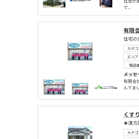
社会が
で...
有限
カテゴ
エリア
電話
メッセ
有限会
んでま
くす
★漢方
カテゴ