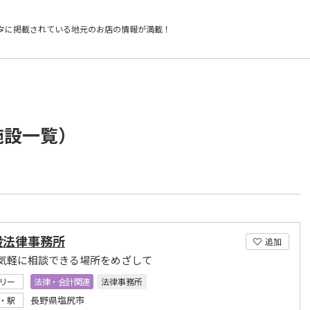
タに掲載されている
地元のお店の情報が満載！
施設一覧）
毅法律事務所
追加
気軽に相談できる場所をめざして
リー
法律・会計関連
法律事務所
長野県塩尻市
・駅