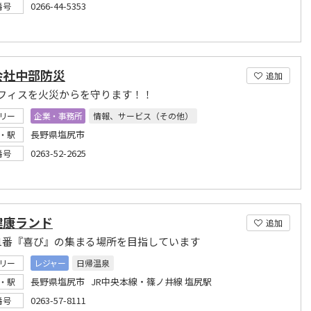
0266-44-5353
番号
会社中部防災
追加
フィスを火災からを守ります！！
リー
企業・事務所
情報、サービス（その他）
長野県塩尻市
・駅
0263-52-2625
番号
健康ランド
追加
1番『喜び』の集まる場所を目指しています
リー
レジャー
日帰温泉
長野県塩尻市 JR中央本線・篠ノ井線 塩尻駅
・駅
0263-57-8111
番号