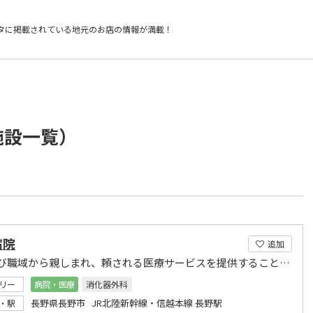
タに掲載されている
地元のお店の情報が満載！
施設一覧）
病院
追加
地域及び職域から親しまれ、頼される医療サービスを提供することをめざします
リー
病院・医療
消化器外科
長野県長野市 JR北陸新幹線・信越本線 長野駅
・駅