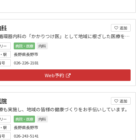
内科
追加
内科・循環器内科の「かかりつけ医」として地域に根ざした医療を目指します。
リー
病院・医療
内科
長野県長野市
・駅
026-226-2181
番号
Web予約
医院
追加
療も実施し、地域の皆様の健康づくりをお手伝いしています。
リー
病院・医療
内科
長野県長野市
・駅
026-243-5141
番号