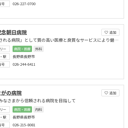
026-227-0700
番号
記念朝日病院
追加
「信頼される病院」として質の高い医療と良質なサービスにより健康づくりのお手伝いをします。
リー
病院・医療
外科
長野県長野市
・駅
026-244-6411
番号
ながの病院
追加
みなさまから信頼される病院を目指して
リー
病院・医療
内科
長野県長野市
・駅
026-215-8081
番号