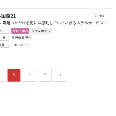
国際21
追加
お客様に満足いただける更には感動していただけるホテルサービスの提供
リー
旅行・宿泊
シティホテル
長野県長野市
・駅
026-234-1501
番号
5
6
7