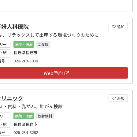
産婦人科医院
追加
は、リラックスして出産する環境づくりのために
リー
病院・医療
助産院
長野県長野市
・駅
026-219-3838
番号
Web予約
クリニック
追加
科・内科・乳がん、肺がん検診
リー
病院・医療
放射線科
長野県長野市
・駅
026-234-8282
番号