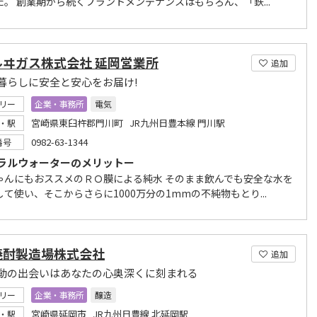
た。 創業期から続くプラントメンテナンスはもちろん、「鉄...
ルヰガス株式会社 延岡営業所
追加
暮らしに安全と安心をお届け!
リー
企業・事務所
電気
宮崎県東臼杵郡門川町 JR九州日豊本線 門川駅
・駅
0982-63-1344
番号
ラルウォーターのメリットー
ゃんにもおススメのＲＯ膜による純水 そのまま飲んでも安全な水を
て使い、そこからさらに1000万分の1mmの不純物もとり...
焼酎製造場株式会社
追加
動の出会いはあなたの心奥深くに刻まれる
リー
企業・事務所
醸造
宮崎県延岡市 JR九州日豊線 北延岡駅
・駅