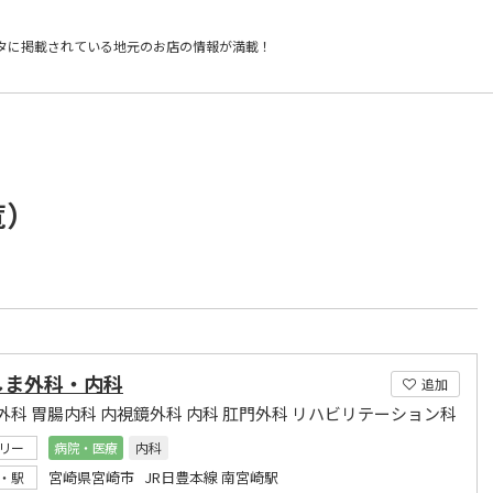
タに掲載されている
地元のお店の情報が満載！
覧）
しま外科・内科
追加
外科 胃腸内科 内視鏡外科 内科 肛門外科 リハビリテーション科
リー
病院・医療
内科
宮崎県宮崎市 JR日豊本線 南宮崎駅
・駅