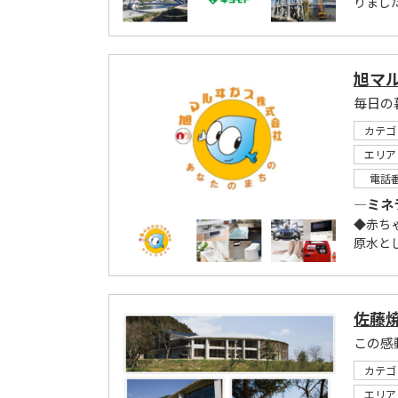
りまし
旭マ
毎日の
カテゴ
エリア
電話
―ミネ
◆赤ち
原水とし
佐藤
この感
カテゴ
エリア