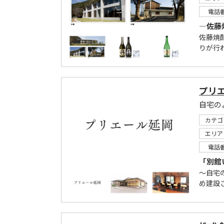
電話
―佐藤
佐藤焼
りが行
プリ
自宅の
カテゴ
エリア
電話
「別館
～自宅
め建設