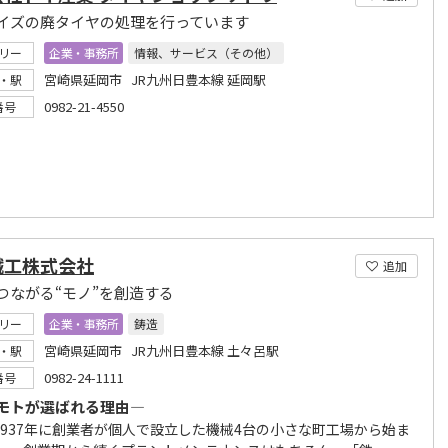
イズの廃タイヤの処理を行っています
リー
企業・事務所
情報、サービス（その他）
宮崎県延岡市 JR九州日豊本線 延岡駅
・駅
0982-21-4550
番号
鐵工株式会社
追加
つながる“モノ”を創造する
リー
企業・事務所
鋳造
宮崎県延岡市 JR九州日豊本線 土々呂駅
・駅
0982-24-1111
番号
モトが選ばれる理由―
1937年に創業者が個人で設立した機械4台の小さな町工場から始ま