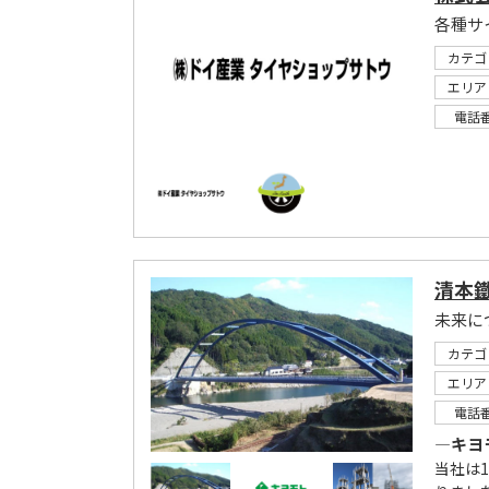
各種サ
カテゴ
エリア
電話
清本
未来に
カテゴ
エリア
電話
―キヨ
当社は