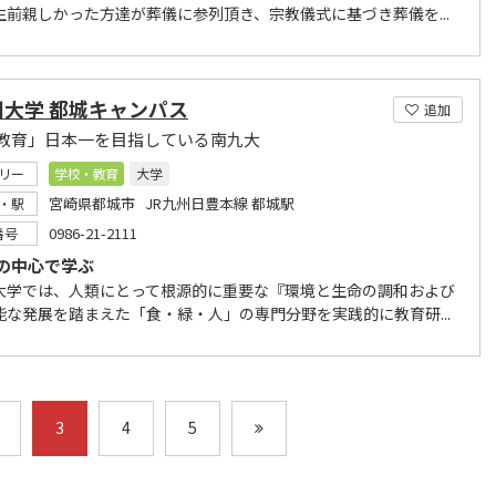
生前親しかった方達が葬儀に参列頂き、宗教儀式に基づき葬儀を...
州大学 都城キャンパス
追加
教育」日本一を目指している南九大
リー
学校・教育
大学
宮崎県都城市 JR九州日豊本線 都城駅
・駅
0986-21-2111
番号
の中心で学ぶ
大学では、人類にとって根源的に重要な『環境と生命の調和および
能な発展を踏まえた「食・緑・人」の専門分野を実践的に教育研...
3
4
5