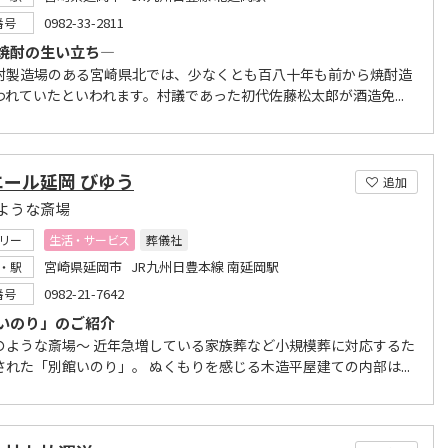
0982-33-2811
番号
焼酎の生い立ち―
酎製造場のある宮崎県北では、少なくとも百八十年も前から焼酎造
われていたといわれます。村議であった初代佐藤松太郎が酒造免...
エール延岡 びゆう
追加
ような斎場
リー
生活・サービス
葬儀社
宮崎県延岡市 JR九州日豊本線 南延岡駅
・駅
0982-21-7642
番号
いのり」のご紹介
のような斎場～ 近年急増している家族葬など小規模葬に対応するた
された「別館いのり」。 ぬくもりを感じる木造平屋建ての内部は...