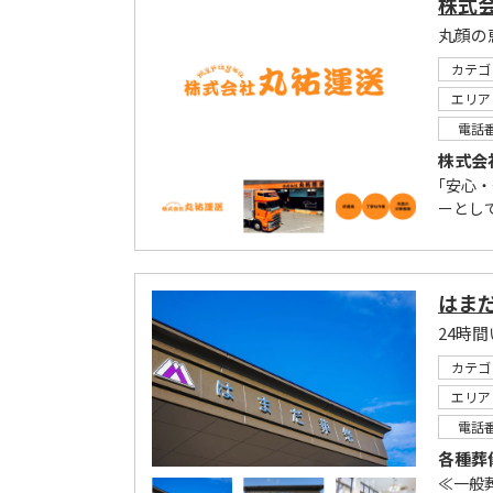
株式
丸顔の
カテゴ
エリア
電話
株式会
｢安心
ーとして
はま
24時
カテゴ
エリア
電話
各種葬
≪一般