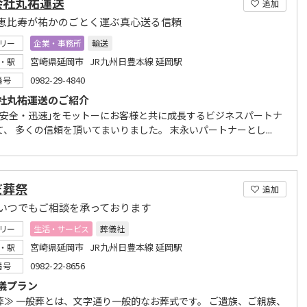
会社丸祐運送
追加
恵比寿が祐かのごとく運ぶ真心送る信頼
リー
企業・事務所
輸送
宮崎県延岡市 JR九州日豊本線 延岡駅
・駅
0982-29-4840
番号
社丸祐運送のご紹介
・安全・迅速｣をモットーにお客様と共に成長するビジネスパートナ
、 多くの信頼を頂いてまいりました。 末永いパートナーとし...
だ葬祭
追加
間いつでもご相談を承っております
リー
生活・サービス
葬儀社
宮崎県延岡市 JR九州日豊本線 延岡駅
・駅
0982-22-8656
番号
儀プラン
葬≫ 一般葬とは、文字通り一般的なお葬式です。 ご遺族、ご親族、