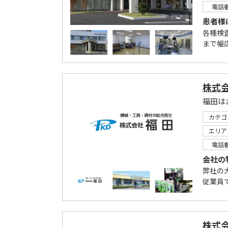
電話
患者様
各種検
まで幅
株式
福田は
カテゴ
エリア
電話
会社の
弊社の
従業員
株式