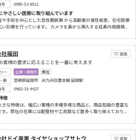
0985-52-6511
番号
にやさしい医療に取り組んでいます
査や手術を中心とした急性期医療 から高齢者の慢性疾患、在宅医療
広い診療を行っています。 カメラを鼻から挿入する経鼻内視鏡検...
会社福田
追加
お客様の要求に応えることを一番に考えます
リー
企業・事務所
商社
宮崎県延岡市 JR九州日豊本線 延岡駅
・駅
0982-33-4427
番号
特徴
大きな特徴は、幅広い業種の多種多様な商品と、商品知識の豊富な
です。弊社の在庫には配管材や工具類など数多く取り揃えており...
会社ドイ産業 タイヤショップサトウ
追加