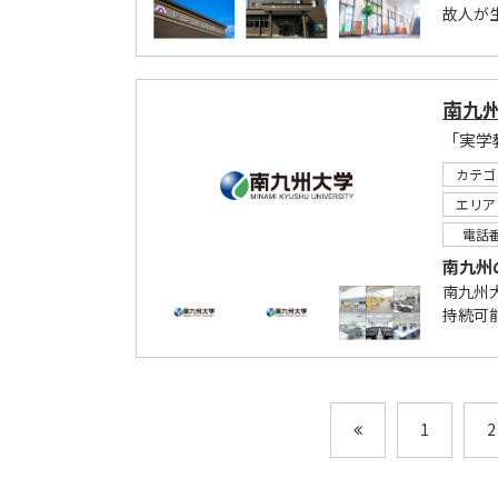
故人が
南九
「実学
カテゴ
エリア
電話
南九州
南九州
持続可
1
2