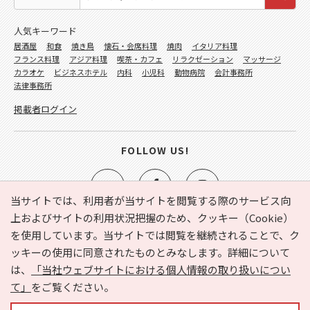
人気キーワード
居酒屋
和食
焼き鳥
懐石・会席料理
焼肉
イタリア料理
フランス料理
アジア料理
喫茶・カフェ
リラクゼーション
マッサージ
カラオケ
ビジネスホテル
内科
小児科
動物病院
会計事務所
法律事務所
掲載者ログイン
FOLLOW US!
当サイトでは、利用者が当サイトを閲覧する際のサービス向
上およびサイトの利用状況把握のため、クッキー（Cookie）
を使用しています。当サイトでは閲覧を継続されることで、ク
e-NAVITA（イーナビタ）とは？
お気に入り
ヘルプ
ッキーの使用に同意されたものとみなします。詳細について
利用規約
個人情報の取り扱いについて
運営会社
は、
「当社ウェブサイトにおける個人情報の取り扱いについ
サイトマップ
広告掲載に関するお問い合わせ
て」
をご覧ください。
サイトの内容に関するお問い合わせ