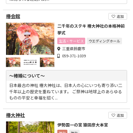
椿会館
追加
二千年のステキ 椿大神社の本格神前
挙式
生活・サービス
ウエディングホール
三重県鈴鹿市
059-371-1039
～椿婚について～
日本最古の神社 椿大神社は、日本人の心にいつも寄り添い二
千年以上の歴史を重ねています。 ご祭神は地球上のあらゆる
ものの平安と幸福を招く...
椿大神社
追加
伊勢国一の宮 猿田彦大本宮
神社
神社