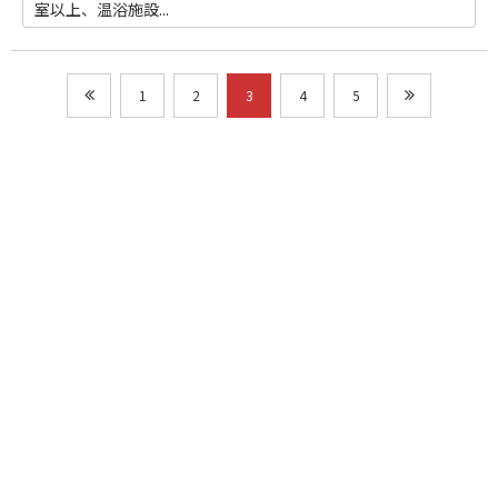
室以上、温浴施設...
1
2
3
4
5