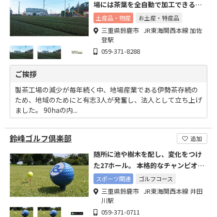
場には茶葉を全自動で加工できる設
備を備えております。
土産品・物産
お土産・特産品
三重県鈴鹿市 JR東海関西本線 加佐
登駅
059-371-8288
ご挨拶
製茶工場の減少が毎年続く中、地場産業である伊勢茶存続の
ため、地域のためにと有志3人が発奮し、法人として立ち上げ
ました。 90haの内...
鈴峰ゴルフ倶楽部
追加
随所に池や樹木を配し、変化をつけ
た27ホール。 本格的なチャンピオン
コースです。
スポーツ関連
ゴルフコース
三重県鈴鹿市 JR東海関西本線 井田
川駅
059-371-0711