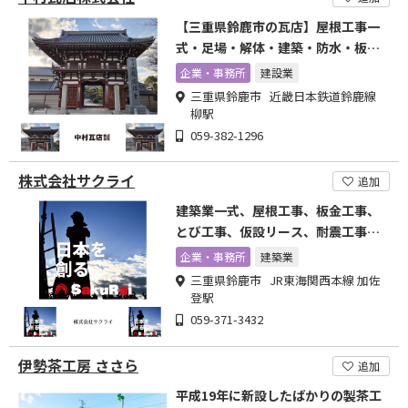
【三重県鈴鹿市の瓦店】屋根工事一
式・足場・解体・建築・防水・板
金・外壁・塗装
企業・事務所
建設業
三重県鈴鹿市 近畿日本鉄道鈴鹿線
柳駅
059-382-1296
株式会社サクライ
追加
建築業一式、屋根工事、板金工事、
とび工事、仮設リース、耐震工事、
アンカー工事
企業・事務所
建築業
三重県鈴鹿市 JR東海関西本線 加佐
登駅
059-371-3432
伊勢茶工房 ささら
追加
平成19年に新設したばかりの製茶工