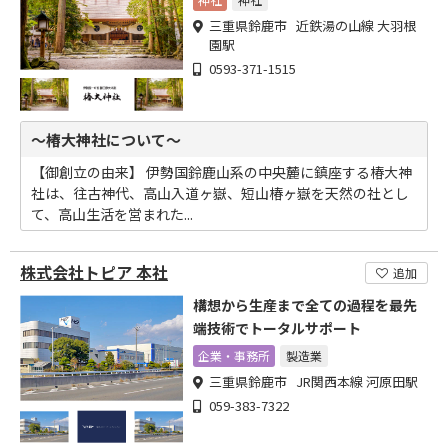
三重県鈴鹿市 近鉄湯の山線 大羽根
園駅
0593-371-1515
～椿大神社について～
【御創立の由来】 伊勢国鈴鹿山系の中央麓に鎮座する椿大神
社は、往古神代、高山入道ヶ嶽、短山椿ヶ嶽を天然の社とし
て、高山生活を営まれた...
株式会社トピア 本社
追加
構想から生産まで全ての過程を最先
端技術でトータルサポート
企業・事務所
製造業
三重県鈴鹿市 JR関西本線 河原田駅
059-383-7322