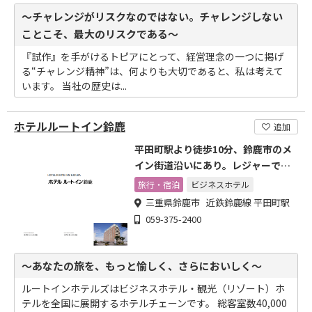
～チャレンジがリスクなのではない。チャレンジしない
ことこそ、最大のリスクである～
『試作』を手がけるトピアにとって、経営理念の一つに掲げ
る“チャレンジ精神”は、何よりも大切であると、私は考えて
います。 当社の歴史は...
ホテルルートイン鈴鹿
追加
平田町駅より徒歩10分、鈴鹿市のメ
イン街道沿いにあり。レジャーでの
ご利用にも是非どうぞ。
旅行・宿泊
ビジネスホテル
三重県鈴鹿市 近鉄鈴鹿線 平田町駅
059-375-2400
～あなたの旅を、もっと愉しく、さらにおいしく～
ルートインホテルズはビジネスホテル・観光（リゾート）ホ
テルを全国に展開するホテルチェーンです。 総客室数40,000