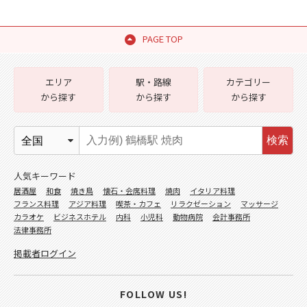
PAGE TOP
エリア
駅・路線
カテゴリー
から探す
から探す
から探す
検索
人気キーワード
居酒屋
和食
焼き鳥
懐石・会席料理
焼肉
イタリア料理
フランス料理
アジア料理
喫茶・カフェ
リラクゼーション
マッサージ
カラオケ
ビジネスホテル
内科
小児科
動物病院
会計事務所
法律事務所
掲載者ログイン
FOLLOW US!