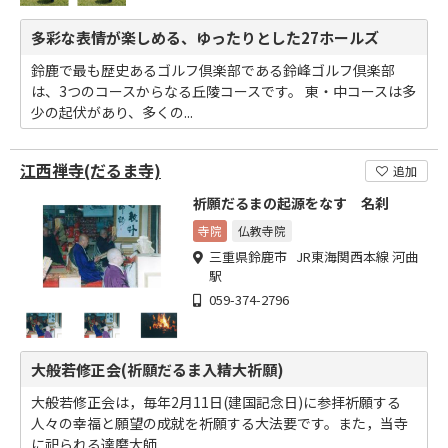
多彩な表情が楽しめる、ゆったりとした27ホールズ
鈴鹿で最も歴史あるゴルフ倶楽部である鈴峰ゴルフ倶楽部
は、3つのコースからなる丘陵コースです。 東・中コースは多
少の起伏があり、多くの...
江西禅寺(だるま寺)
追加
祈願だるまの起源をなす 名刹
寺院
仏教寺院
三重県鈴鹿市 JR東海関西本線 河曲
駅
059-374-2796
大般若修正会(祈願だるま入精大祈願)
大般若修正会は，毎年2月11日(建国記念日)に参拝祈願する
人々の幸福と願望の成就を祈願する大法要です。また，当寺
に祀られる達磨大師...