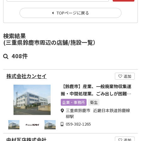
TOPページに戻る
検索結果
(三重県鈴鹿市周辺の店舗/施設一覧）
408件
株式会社カンセイ
追加
【鈴鹿市】産業、一般廃棄物収集運
搬・中間処理業。ごみ出しが困難な
方はお気軽にご相談ください
企業・事務所
衛生
三重県鈴鹿市 近畿日本鉄道鈴鹿線
柳駅
059-382-1265
中村瓦店株式会社
追加