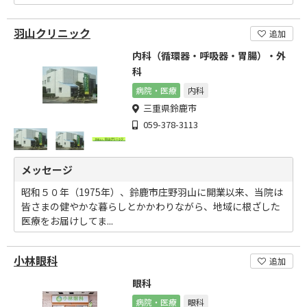
羽山クリニック
追加
内科（循環器・呼吸器・胃腸）・外
科
病院・医療
内科
三重県鈴鹿市
059-378-3113
メッセージ
昭和５０年（1975年）、鈴鹿市庄野羽山に開業以来、当院は
皆さまの健やかな暮らしとかかわりながら、地域に根ざした
医療をお届けしてま...
小林眼科
追加
眼科
病院・医療
眼科