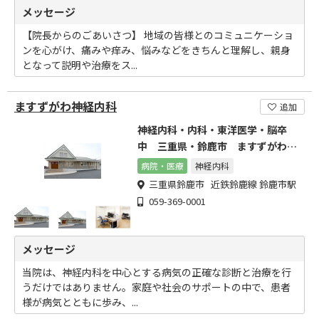
メッセージ
【院長からのごあいさつ】 地域の皆様とのコミュニケーショ
ンを心がけ、痛みや痒み、悩みなどをきちんと理解し、親身
となって説明や治療をス...
ますずがわ神経内科
追加
神経内科・内科・東洋医学・脳卒
中 三重県・鈴鹿市 ますずがわ神
経内科クリニック
病院・医療
神経内科
三重県鈴鹿市 近鉄鈴鹿線 鈴鹿市駅
059-369-0001
メッセージ
当院は、神経内科を中心とする病気の正確な診断と治療を行
うだけではありません。家庭や社会のサポートの中で、患者
様が病気とともに歩み、...