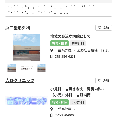
*・゜゜・*:.。..。.:*・゜・*:.。. .。.:*・゜゜・**・゜゜・
*・゜゜・*:.。..。.:*・゜・*:.。. .。.:...
浜口整形外科
追加
地域の身近な病院として
病院・医療
整形外科
三重県鈴鹿市 近鉄名古屋線 白子駅
059-386-6211
吉野クリニック
追加
小児科 吉野さなえ 胃腸内科・
（小児）外科 吉野純爾
病院・医療
小児外科
三重県鈴鹿市
059-370-0008