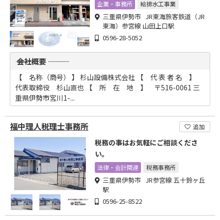
企業・事務所
給排水工事業
三重県伊勢市 JR東海旅客鉄道（JR
東海）参宮線 山田上口駅
0596-28-5052
――― 会社概要 ―――
【 名称（商号） 】 杉山設備株式会社 【 代 表 者 名 】
代表取締役 杉山直也 【 所 在 地 】 〒516-0061 三
重県伊勢市宮川1-...
福中理人税理士事務所
追加
税務の事はお気軽にご相談くださ
い。
法律・会計関連
税務事務所
三重県伊勢市 JR参宮線 五十鈴ヶ丘
駅
0596-25-8522