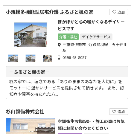
小規模多機能型居宅介護 ふるさと楓の家
追加
ぽかぽかと心の暖かくなるデイサー
ビスです
介護・福祉
デイケアサービス
三重県伊勢市 近鉄鳥羽線 五十鈴川
駅
0596-63-8087
―ふるさと楓の家―
楓の家では、理念である「ありのままのあなたを大切に」を
モットーに 温かいサービスを提供させて頂きます。 また、認
知症や障害を持たれた方...
杉山設備株式会社
追加
空調衛生設備設計・施工の事はお気
軽にお問い合わせください