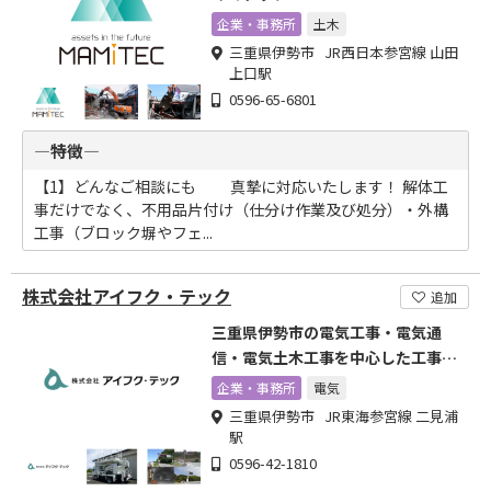
企業・事務所
土木
三重県伊勢市 JR西日本参宮線 山田
上口駅
0596-65-6801
―特徴―
【1】どんなご相談にも 真摯に対応いたします！ 解体工
事だけでなく、不用品片付け（仕分け作業及び処分）・外構
工事（ブロック塀やフェ...
株式会社アイフク・テック
追加
三重県伊勢市の電気工事・電気通
信・電気土木工事を中心した工事会
社
企業・事務所
電気
三重県伊勢市 JR東海参宮線 二見浦
駅
0596-42-1810