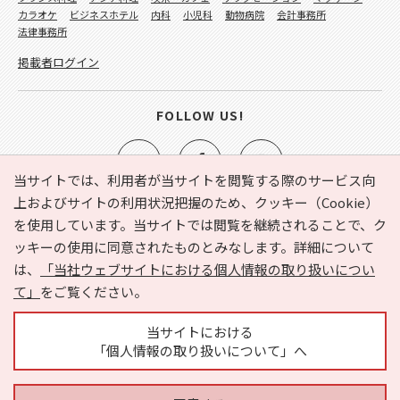
カラオケ
ビジネスホテル
内科
小児科
動物病院
会計事務所
法律事務所
掲載者ログイン
FOLLOW US!
当サイトでは、利用者が当サイトを閲覧する際のサービス向
上およびサイトの利用状況把握のため、クッキー（Cookie）
を使用しています。当サイトでは閲覧を継続されることで、ク
e-NAVITA（イーナビタ）とは？
お気に入り
ヘルプ
ッキーの使用に同意されたものとみなします。詳細について
利用規約
個人情報の取り扱いについて
運営会社
は、
「当社ウェブサイトにおける個人情報の取り扱いについ
サイトマップ
広告掲載に関するお問い合わせ
て」
をご覧ください。
サイトの内容に関するお問い合わせ
当サイトにおける
「個人情報の取り扱いについて」へ