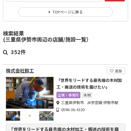
TOPページに戻る
検索結果
(三重県伊勢市周辺の店舗/施設一覧）
352件
株式会社鈴工
追加
「世界をリードする最先端の木材加
工・搬送の技術を届けたい」
企業・事務所
木材
三重県伊勢市 JR参宮線 伊勢市駅
0596-36-4320
「世界をリードする最先端の木材加工・搬送の技術を届