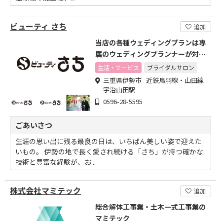
ビューティ さち
追加
当店の各種ウェディングプランは専
属のウェディングプランナーが対応
いたします
生活・サービス
ブライダルサロン
三重県伊勢市 近鉄鳥羽線・山田線
宇治山田駅
0596-28-5595
ごあいさつ
生涯の思い出に残る最良の日は、いちばん美しい姿で迎えた
いもの。 伊勢の地で長く愛され続ける「さち」が持つ確かな
技術と豊富な経験が、お...
株式会社マミテック
追加
総合解体工事業・土木一式工事業の
マミテック