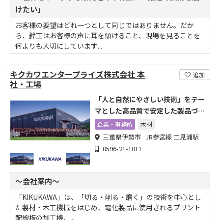
けたい」
お客様の要望はどれ一つとして同じではありません。だか
ら、鈴工はお客様の声に耳を傾けること、現場を見ることを
何よりも大切にしています...
キクカワエンタープライズ株式会社 本
追加
社・工場
「人と自然にやさしい技術」をテー
マとした高品質で安定した製品づく
りに取り組んでいます。
企業・事務所
木材
三重県伊勢市 JR参宮線 二見浦駅
0596-21-1011
～会社案内～
「KIKUKAWA」は、「切る・削る・磨く」の技術を中心とし
た製材・木工機械をはじめ、電化製品に使用されるプリント
配線板の加工機、...