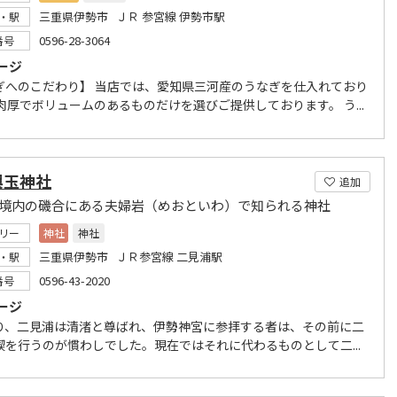
三重県伊勢市 ＪＲ 参宮線 伊勢市駅
・駅
0596-28-3064
番号
ージ
ぎへのこだわり】 当店では、愛知県三河産のうなぎを仕入れており
肉厚でボリュームのあるものだけを選びご提供しております。 う...
興玉神社
追加
 境内の磯合にある夫婦岩（めおといわ）で知られる神社
リー
神社
神社
三重県伊勢市 ＪＲ参宮線 二見浦駅
・駅
0596-43-2020
番号
ージ
り、二見浦は清渚と尊ばれ、伊勢神宮に参拝する者は、その前に二
禊を行うのが慣わしでした。現在ではそれに代わるものとして二...