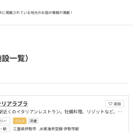
タに掲載されている
地元のお店の情報が満載！
施設一覧）
テリアラブラ
追加
伊勢市駅近くのイタリアンレストラン。牡蠣料理、リゾットなど、どれも美味。
リー
グルメ
洋食
三重県伊勢市 JR東海参宮線 伊勢市駅
・駅