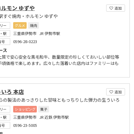
ルモン ゆずや
追加
駅すぐ焼肉・ホルモン ゆずや
リー
グルメ
焼肉
三重県伊勢市 JR 伊勢市駅
・駅
0596-28-0223
番号
ース
上質で安心安全な黒毛和牛、数量限定の珍しくておいしい部位等
手頃価格で楽しめます。広々した落着いた店内はファミリーはも
いろ 本店
追加
らの製法のあっさりした甘味ともっちりした弾力の生ういろ
リー
ショッピング
菓子
三重県伊勢市 JR 近鉄 伊勢市駅
・駅
0596-23-5005
番号
覧