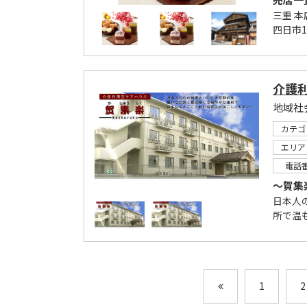
三重 本
四日市1F
介護
カテゴ
エリア
電話
～賀集
日本人
所で温
1
2