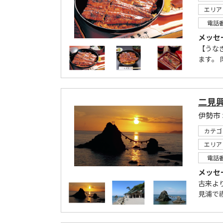
エリア
電話
メッセ
【うな
ます。 
二見
伊勢市
カテゴ
エリア
電話
メッセ
古来よ
見浦で