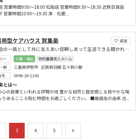
店 営業時間9:00～18:00 松阪店 営業時間9:30～18:30 近鉄百貨店
 営業時間10:00～19:30 津 松菱...
利用型ケアハウス 賀集楽
追加
地域社会の一員として共に支えあい信頼しあって生活できる開かれた施設づくりを目指しています。
リー
介護・福祉
特別養護老人ホーム
三重県伊勢市 近鉄鳥羽線 五十鈴川駅
・駅
0596-20-1100
番号
楽とは～
の心の故郷といわれる伊勢の地 豊かな自然と歴史感じる穏やかな場
もりあるこころ和む時間をお過ごしください。 ■施設名の由来 古...
3
4
5