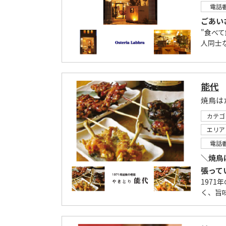
電話
ごあい
"食べ
人同士
能代
カテゴ
エリア
電話
＼焼鳥
張って
197
く、旨