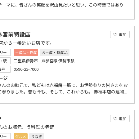
テーマに、皆さんの笑顔を沢山見たいと思い、この時勢ではあり
外宮前特設店
追加
宮から一番近いお店です。
リー
土産品・物産
お土産・特産品
三重県伊勢市 JR参宮線 伊勢市駅
・駅
0596-22-7000
番号
ージ
さんのお膝元で、私どもは赤福餅一筋に、お伊勢参りの皆さまをお
て参りました。昔も今も、そして、これからも。 赤福本店の建物...
や
追加
んのお膝元、う料理の老舗
リー
グルメ
うなぎ