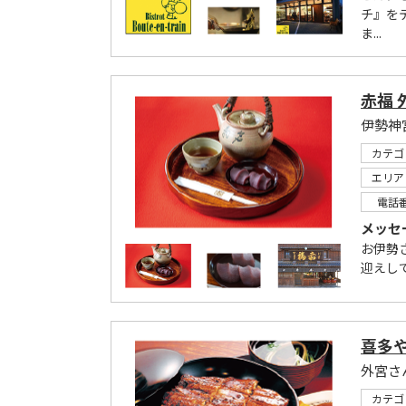
チ』を
ま...
赤福 
伊勢神
カテゴ
エリア
電話
メッセ
お伊勢
迎えし
喜多
外宮さ
カテゴ