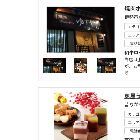
焼肉ホ
伊勢市
カテゴ
エリア
電話
和牛ロ
当店は
が、お
ち...
虎屋う
昔なが
カテゴ
エリア
電話
売店一