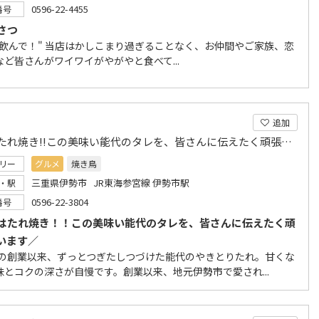
0596-22-4455
番号
さつ
て飲んで！" 当店はかしこまり過ぎることなく、お仲間やご家族、恋
など皆さんがワイワイがやがやと食べて...
追加
焼鳥はたれ焼き!!この美味い能代のタレを、皆さんに伝えたく頑張っています。
リー
グルメ
焼き鳥
三重県伊勢市 JR東海参宮線 伊勢市駅
・駅
0596-22-3804
番号
はたれ焼き！！この美味い能代のタレを、皆さんに伝えたく頑
います／
1年の創業以来、ずっとつぎたしつづけた能代のやきとりたれ。甘くな
味とコクの深さが自慢です。創業以来、地元伊勢市で愛され...