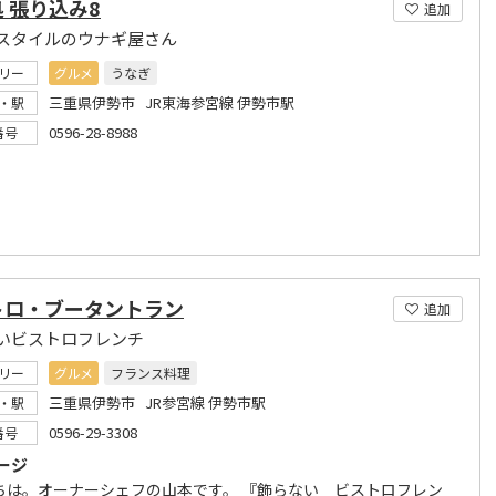
 張り込み8
追加
スタイルのウナギ屋さん
リー
グルメ
うなぎ
三重県伊勢市 JR東海参宮線 伊勢市駅
・駅
0596-28-8988
番号
トロ・ブータントラン
追加
いビストロフレンチ
リー
グルメ
フランス料理
三重県伊勢市 JR参宮線 伊勢市駅
・駅
0596-29-3308
番号
ージ
ちは。オーナーシェフの山本です。 『飾らない ビストロフレン