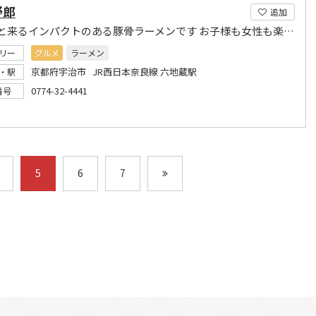
野郎
追加
ガツンと来るインパクトのある豚骨ラーメンです お子様も女性も楽しめる臭みの無いラーメンです
リー
グルメ
ラーメン
京都府宇治市 JR西日本奈良線 六地蔵駅
・駅
0774-32-4441
番号
5
6
7