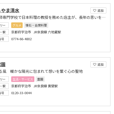
らやま清水
追加
辻調理師専門学校で日本料理の教授を務めた店主が、長年の思いを込めて開業した割烹。
リー
グルメ
懐石・会席料理
京都府宇治市 JR奈良線 六地蔵駅
・駅
0774-66-4802
番号
霊園
追加
る風 暖かな陽光に包まれて想いを繋ぐ心の聖地
リー
生活・サービス
霊園
京都府宇治市 JR奈良線 黄檗駅
・駅
0120-33-0044
番号