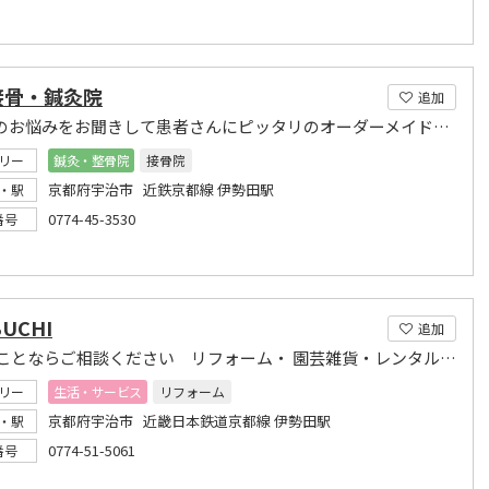
接骨・鍼灸院
追加
すべてのお悩みをお聞きして患者さんにピッタリのオーダーメイド治療を行います
リー
鍼灸・整骨院
接骨院
京都府宇治市 近鉄京都線 伊勢田駅
・駅
0774-45-3530
番号
BUCHI
追加
お家のことならご相談ください リフォーム・ 園芸雑貨・レンタルルーム
リー
生活・サービス
リフォーム
京都府宇治市 近畿日本鉄道京都線 伊勢田駅
・駅
0774-51-5061
番号