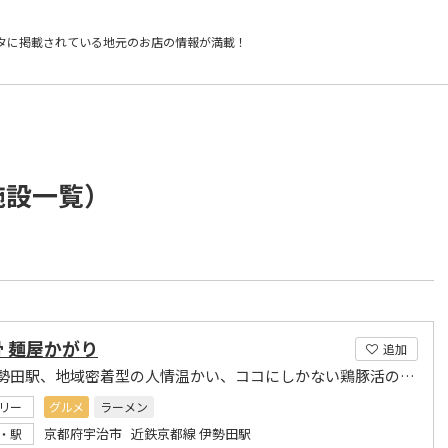
タに掲載されている
地元のお店の情報が満載！
施設一覧）
 麺屋かがり
追加
近鉄伊勢田駅、地域密着型の人情温かい、ココにしかない鶏豚活のラーメン店
リー
グルメ
ラーメン
京都府宇治市 近鉄京都線 伊勢田駅
・駅