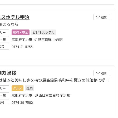
ネスホテル宇治
追加
泊まるなら
リー
旅行・宿泊
ビジネスホテル
京都府宇治市 近鉄京都線 小倉駅
・駅
0774-21-5255
番号
肉 黒桜
追加
黒桜では甘みと美味しさを持つ最高級黒毛和牛を驚きの低価格で提供します!
リー
グルメ
焼肉
京都府宇治市 JR西日本奈良線 宇治駅
・駅
0774-39-7582
番号