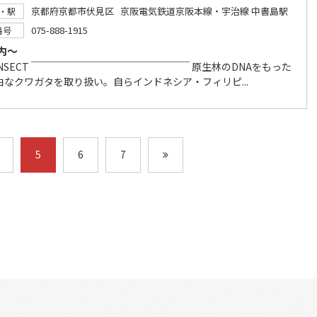
京都府京都市伏見区 京阪電気鉄道京阪本線・宇治線 中書島駅
・駅
075-888-1915
番号
内～
 INSECT ￣￣￣￣￣￣￣￣￣￣￣￣￣￣￣￣ 原生林のDNAをもった
白なクワガタを取り扱い。自らインドネシア・フィリピ...
5
6
7