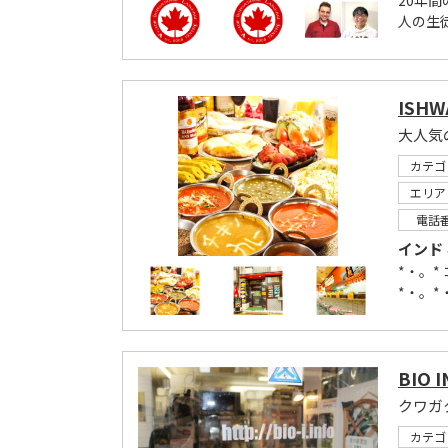
20年
人の生徒
ISHW
カテゴ
エリア
電話
インド
*・。*
*・。*
BIO 
クワガ
カテゴ