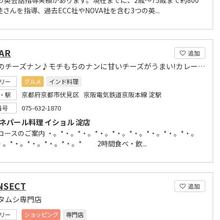
間の英会話指導実績があります。現在までに、2歳～75歳まで約800
さんを指導、過去ECC社やNOVA社を含む3つの英...
AR
追加
大人気のチーズナン♪モチもちのナンに甘いチーズがうまい!カレーのおすすめはバターチキンカレー
リー
グルメ
インド料理
京都府京都市伏見区 京阪電気鉄道京阪本線 淀駅
・駅
075-632-1870
番号
 ネパール料理 イショル 淀店
 コースのご案内 ・。*・。*・。*・。*・。*・。*・。*・。*・。
・。*・。*・。*・。*・。* 2時間食べ・飲...
INSECT
追加
タムシ専門店
リー
ショッピング
専門店