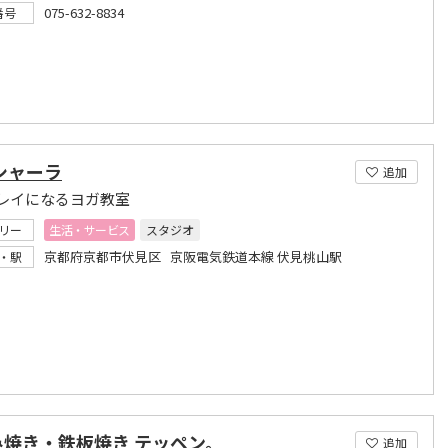
075-632-8834
番号
シャーラ
追加
レイになるヨガ教室
リー
生活・サービス
スタジオ
京都府京都市伏見区 京阪電気鉄道本線 伏見桃山駅
・駅
み焼き・鉄板焼き テッペン。
追加