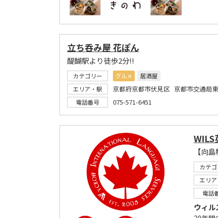
立ち呑み屋 花ぽん
醍醐駅より徒歩2分!!
カテゴリー
グルメ
居酒屋
京都府京都市伏見区 京都市交通局東
エリア・駅
075-571-6451
電話番号
WIL
カテゴ
エリア
電話
ウィル