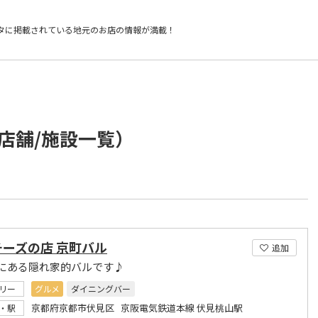
タに掲載されている
地元のお店の情報が満載！
店舗/施設一覧）
チーズの店 京町バル
追加
にある隠れ家的バルです♪
リー
グルメ
ダイニングバー
京都府京都市伏見区 京阪電気鉄道本線 伏見桃山駅
・駅