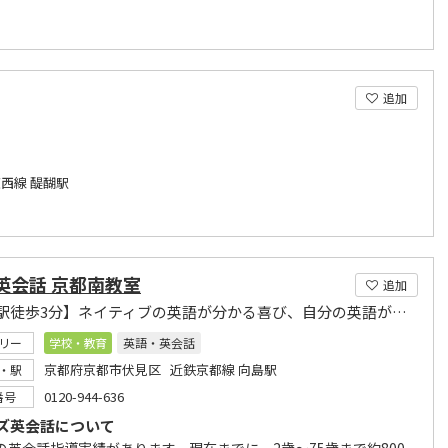
追加
西線 醍醐駅
S英会話 京都南教室
追加
【向島駅徒歩3分】ネイティブの英語が分かる喜び、自分の英語が通じる嬉しさを体験してください
リー
学校・教育
英語・英会話
京都府京都市伏見区 近鉄京都線 向島駅
・駅
0120-944-636
番号
ズ英会話について