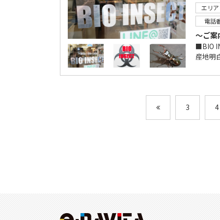
エリア
電話
～ご案
■BIO
産地明
3
4