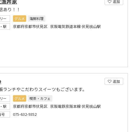
大漁丼家
追加
信あり！！
リー
グルメ
海鮮料理
京都府京都市伏見区 京阪電気鉄道本線 伏見桃山駅
・駅
わ
追加
飯ランチやこだわりスイーツもございます。
リー
グルメ
喫茶・カフェ
京都府京都市伏見区 京阪電鉄京阪本線 伏見桃山駅
・駅
075-632-9352
番号