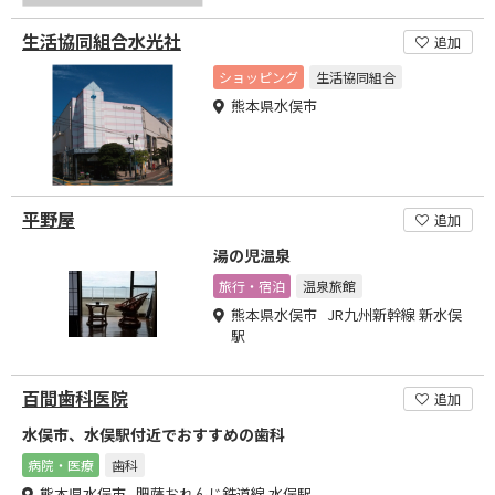
生活協同組合水光社
追加
ショッピング
生活協同組合
熊本県水俣市
平野屋
追加
湯の児温泉
旅行・宿泊
温泉旅館
熊本県水俣市 JR九州新幹線 新水俣
駅
百間歯科医院
追加
水俣市、水俣駅付近でおすすめの歯科
病院・医療
歯科
熊本県水俣市 肥薩おれんじ鉄道線 水俣駅