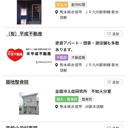
グルメ
創作料理
熊本県水俣市 ＪＲ九州新幹線 新水
俣駅
（有）平成不動産
追加
賃貸アパート・借家・貸店舗も多数
あります。
不動産
不動産業
熊本県水俣市 ＪＲ九州新幹線 新水
俣駅
築地整骨院
追加
全国冷え症研究所 不知火分室
鍼灸・整骨院
整骨院
熊本県水俣市 JR新水俣駅
宮竹小児科医院
追加