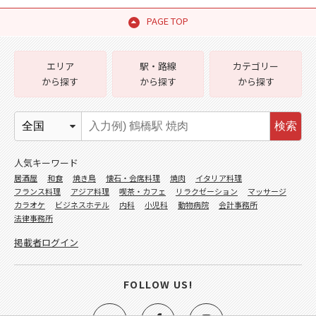
PAGE TOP
エリア
駅・路線
カテゴリー
から探す
から探す
から探す
検索
人気キーワード
居酒屋
和食
焼き鳥
懐石・会席料理
焼肉
イタリア料理
フランス料理
アジア料理
喫茶・カフェ
リラクゼーション
マッサージ
カラオケ
ビジネスホテル
内科
小児科
動物病院
会計事務所
法律事務所
掲載者ログイン
FOLLOW US!