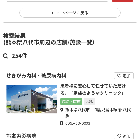
TOPページに戻る
検索結果
(熊本県八代市周辺の店舗/施設一覧）
254件
せきがみ内科・糖尿病内科
追加
患者様に安心して任せていただけ
る、「家族のようなクリニック」を
目指して
病院・医療
内科
熊本県八代市 JR鹿児島本線 新八代
駅
0965-33-0033
熊本労災病院
追加