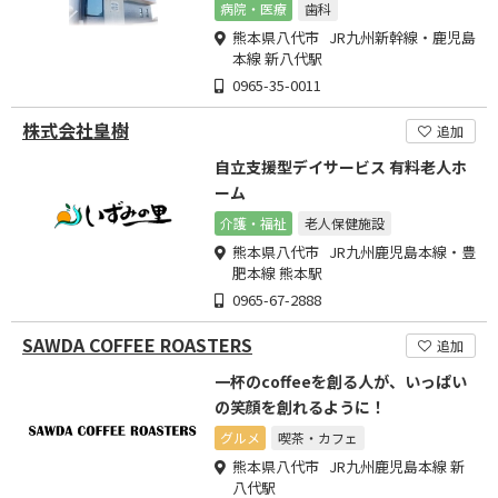
ります。
病院・医療
歯科
熊本県八代市 JR九州新幹線・鹿児島
本線 新八代駅
0965-35-0011
株式会社皇樹
追加
自立支援型デイサービス 有料老人ホ
ーム
介護・福祉
老人保健施設
熊本県八代市 JR九州鹿児島本線・豊
肥本線 熊本駅
0965-67-2888
SAWDA COFFEE ROASTERS
追加
一杯のcoffeeを創る人が、いっぱい
の笑顔を創れるように！
グルメ
喫茶・カフェ
熊本県八代市 JR九州鹿児島本線 新
八代駅