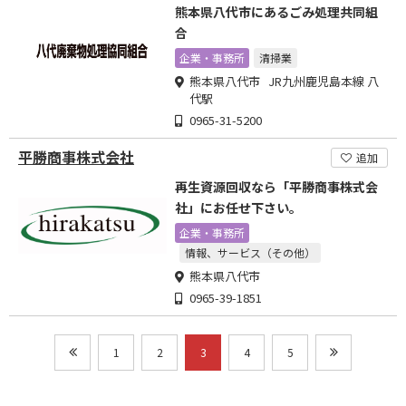
熊本県八代市にあるごみ処理共同組
合
企業・事務所
清掃業
熊本県八代市 JR九州鹿児島本線 八
代駅
0965-31-5200
平勝商事株式会社
追加
再生資源回収なら「平勝商事株式会
社」にお任せ下さい。
企業・事務所
情報、サービス（その他）
熊本県八代市
0965-39-1851
1
2
3
4
5