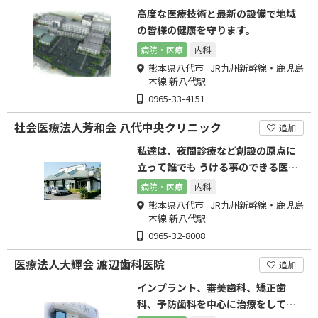
高度な医療技術と最新の設備で地域
の皆様の健康を守ります。
病院・医療
内科
熊本県八代市 JR九州新幹線・鹿児島
本線 新八代駅
0965-33-4151
社会医療法人芳和会 八代中央クリニック
追加
私達は、夜間診療など創設の原点に
立って誰でも うける事のできる医療
を皆様と一緒に築きます
病院・医療
内科
熊本県八代市 JR九州新幹線・鹿児島
本線 新八代駅
0965-32-8008
医療法人大輝会 渡辺歯科医院
追加
インプラント、審美歯科、矯正歯
科、予防歯科を中心に治療をしてお