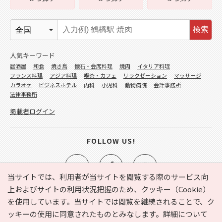
検索
人気キーワード
居酒屋
和食
焼き鳥
懐石・会席料理
焼肉
イタリア料理
フランス料理
アジア料理
喫茶・カフェ
リラクゼーション
マッサージ
カラオケ
ビジネスホテル
内科
小児科
動物病院
会計事務所
法律事務所
掲載者ログイン
FOLLOW US!
当サイトでは、利用者が当サイトを閲覧する際のサービス向
上およびサイトの利用状況把握のため、クッキー（Cookie）
を使用しています。当サイトでは閲覧を継続されることで、ク
e-NAVITA（イーナビタ）とは？
お気に入り
ヘルプ
ッキーの使用に同意されたものとみなします。詳細について
利用規約
個人情報の取り扱いについて
運営会社