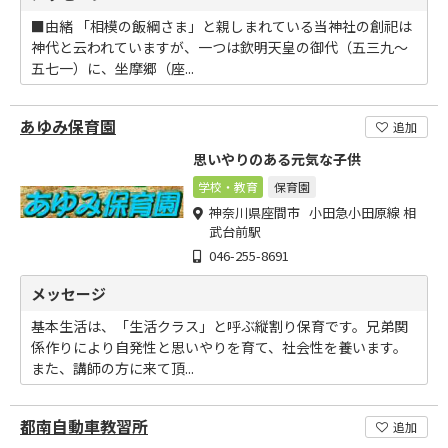
■由緒 「相模の飯綱さま」と親しまれている当神社の創祀は
神代と云われていますが、一つは欽明天皇の御代（五三九～
五七一）に、坐摩郷（座...
あゆみ保育園
追加
思いやりのある元気な子供
学校・教育
保育園
神奈川県座間市 小田急小田原線 相
武台前駅
046-255-8691
メッセージ
基本生活は、「生活クラス」と呼ぶ縦割り保育です。兄弟関
係作りにより自発性と思いやりを育て、社会性を養います。
また、講師の方に来て頂...
都南自動車教習所
追加