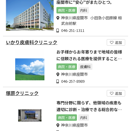
座間市に"安心"がまたひとつ。
病院・医療
内科
神奈川県座間市 小田急小田原線 相
武台前駅
046-251-1311
いかり皮膚科クリニック
追加
お子様からお年寄りまで地域の皆様
に信頼される医療を提供することを
目標としております
病院・医療
皮膚科
神奈川県座間市
046-257-8989
塚原クリニック
追加
専門分野に限らず、他領域の疾患も
適切に診断・治療できる総合的な内
科医を目指してまいります
病院・医療
内科
神奈川県座間市