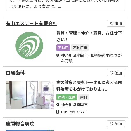
け、本質を理解し、お客様が本当に必要とされている情報を
より迅速に、より豊富に、...
有山エステート有限会社
追加
賃貸・管理・仲介・売買、お任せ下
さい！
不動産
不動産業
神奈川県座間市 相模鉄道本線 さが
み野駅
白風歯科
追加
歯の健康と美をトータルに考える歯
科治療を心がけております。
病院・医療
歯科
神奈川県座間市
046-298-3377
座間総合病院
追加