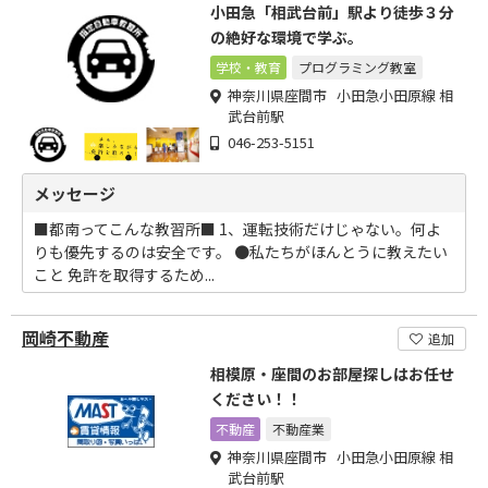
小田急「相武台前」駅より徒歩３分
の絶好な環境で学ぶ。
学校・教育
プログラミング教室
神奈川県座間市 小田急小田原線 相
武台前駅
046-253-5151
メッセージ
■都南ってこんな教習所■ 1、運転技術だけじゃない。何よ
りも優先するのは安全です。 ●私たちがほんとうに教えたい
こと 免許を取得するため...
岡崎不動産
追加
相模原・座間のお部屋探しはお任せ
ください！！
不動産
不動産業
神奈川県座間市 小田急小田原線 相
武台前駅