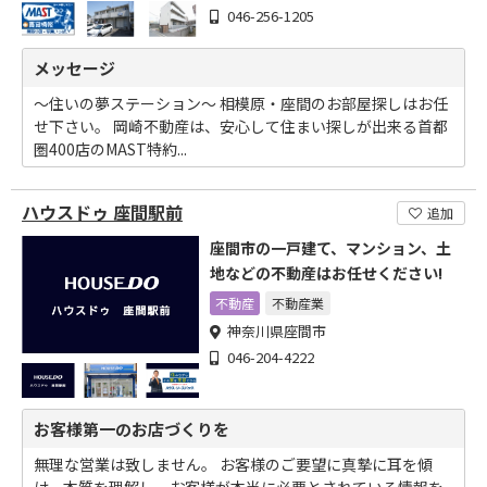
046-256-1205
メッセージ
～住いの夢ステーション～ 相模原・座間のお部屋探しはお任
せ下さい。 岡崎不動産は、安心して住まい探しが出来る首都
圏400店のMAST特約...
ハウスドゥ 座間駅前
追加
座間市の一戸建て、マンション、土
地などの不動産はお任せください!
不動産
不動産業
神奈川県座間市
046-204-4222
お客様第一のお店づくりを
無理な営業は致しません。 お客様のご要望に真摯に耳を傾