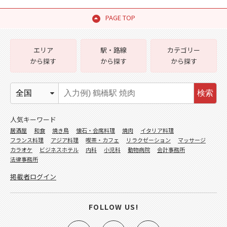
PAGE TOP
エリア
駅・路線
カテゴリー
から探す
から探す
から探す
検索
人気キーワード
居酒屋
和食
焼き鳥
懐石・会席料理
焼肉
イタリア料理
フランス料理
アジア料理
喫茶・カフェ
リラクゼーション
マッサージ
カラオケ
ビジネスホテル
内科
小児科
動物病院
会計事務所
法律事務所
掲載者ログイン
FOLLOW US!