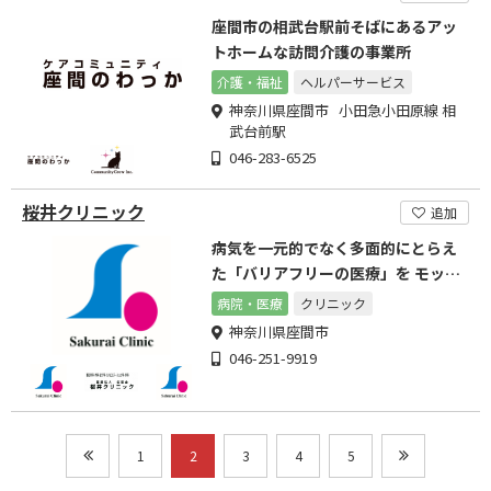
座間市の相武台駅前そばにあるアッ
トホームな訪問介護の事業所
介護・福祉
ヘルパーサービス
神奈川県座間市 小田急小田原線 相
武台前駅
046-283-6525
桜井クリニック
追加
病気を一元的でなく多面的にとらえ
た「バリアフリーの医療」を モット
ーに頑張っております。
病院・医療
クリニック
神奈川県座間市
046-251-9919
1
2
3
4
5