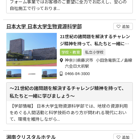
フォーム事業ではお客様のご要望に全力でお応えし、安心の
自社施工で行っておりま...
日本大学 日本大学生物資源科学部
追加
21世紀の諸問題を解決するチャレン
ジ精神を持って、私たちと一緒に学
びましょう。
学校・教育
私立小学校
神奈川県藤沢市 小田急電鉄江ノ島線
六会日大前駅
0466-84-3800
～21世紀の諸問題を解決するチャレンジ精神を持って、
私たちと一緒に学びましょう～
【学部情報】 日本大学生物資源科学部では、地球の資源利用
をめぐる人間活動と科学技術のあり方が問われる現代におい
て、環境を維持しながら...
湘南クリスタルホテル
追加