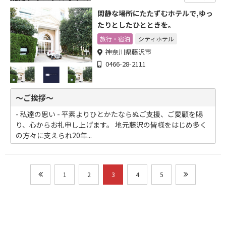
閑静な場所にたたずむホテルで,ゆっ
たりとしたひとときを。
旅行・宿泊
シティホテル
神奈川県藤沢市
0466-28-2111
～ご挨拶～
- 私達の思い - 平素よりひとかたならぬご支援、ご愛顧を賜
り、心からお礼申し上げます。 地元藤沢の皆様をはじめ多く
の方々に支えられ20年...
1
2
3
4
5