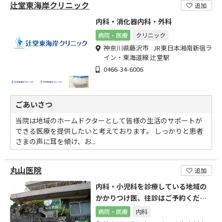
辻堂東海岸クリニック
追加
内科・消化器内科・外科
病院・医療
クリニック
神奈川県藤沢市 JR東日本湘南新宿ラ
イン・東海道線 辻堂駅
0466-34-6006
ごあいさつ
当院は地域のホームドクターとして皆様の生活のサポートが
できる医療を提供したいと考えております。 しっかりと患者
さまの声に耳を傾け、お...
丸山医院
追加
内科・小児科を診療している地域の
かかりつけ医、往診はご予約くださ
い
病院・医療
内科