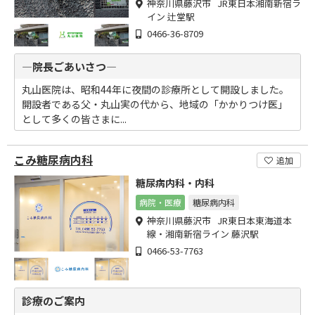
神奈川県藤沢市 JR東日本湘南新宿ラ
イン 辻堂駅
0466-36-8709
―院長ごあいさつ―
丸山医院は、昭和44年に夜間の診療所として開設しました。
開設者である父・丸山実の代から、地域の「かかりつけ医」
として多くの皆さまに...
こみ糖尿病内科
追加
糖尿病内科・内科
病院・医療
糖尿病内科
神奈川県藤沢市 JR東日本東海道本
線・湘南新宿ライン 藤沢駅
0466-53-7763
診療のご案内