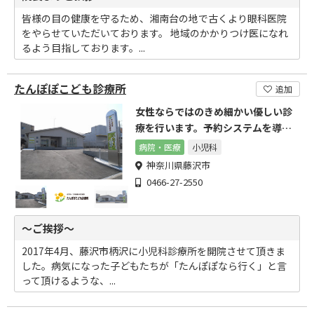
皆様の目の健康を守るため、湘南台の地で古くより眼科医院
をやらせていただいております。 地域のかかりつけ医になれ
るよう目指しております。...
たんぽぽこども診療所
追加
女性ならではのきめ細かい優しい診
療を行います。予約システムを導入
しております
病院・医療
小児科
神奈川県藤沢市
0466-27-2550
～ご挨拶～
2017年4月、藤沢市柄沢に小児科診療所を開院させて頂きま
した。病気になった子どもたちが「たんぽぽなら行く」と言
って頂けるような、...