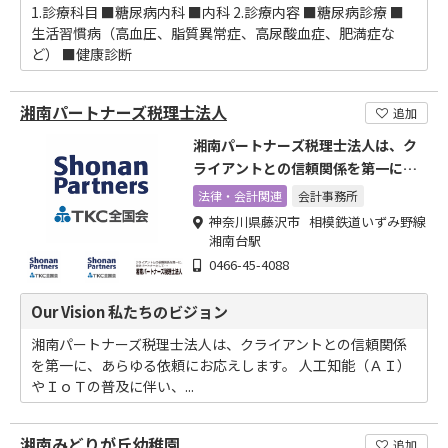
1.診療科目 ■糖尿病内科 ■内科 2.診療内容 ■糖尿病診療 ■
生活習慣病（高血圧、脂質異常症、高尿酸血症、肥満症な
ど） ■健康診断
湘南パートナーズ税理士法人
追加
湘南パートナーズ税理士法人は、ク
ライアントとの信頼関係を第一に、
あらゆる依頼にお応えします
法律・会計関連
会計事務所
神奈川県藤沢市 相模鉄道いずみ野線
湘南台駅
0466-45-4088
Our Vision 私たちのビジョン
湘南パートナーズ税理士法人は、クライアントとの信頼関係
を第一に、あらゆる依頼にお応えします。 人工知能（ＡＩ）
やＩｏＴの普及に伴い、...
湘南みどりが丘幼稚園
追加