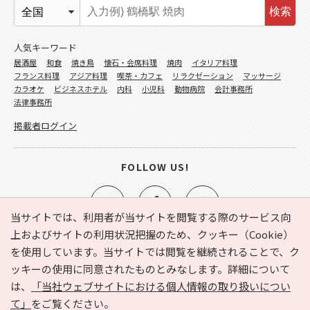
検索
人気キーワード
居酒屋
和食
焼き鳥
懐石・会席料理
焼肉
イタリア料理
フランス料理
アジア料理
喫茶・カフェ
リラクゼーション
マッサージ
カラオケ
ビジネスホテル
内科
小児科
動物病院
会計事務所
法律事務所
掲載者ログイン
FOLLOW US!
当サイトでは、利用者が当サイトを閲覧する際のサービス向
上およびサイトの利用状況把握のため、クッキー（Cookie）
を使用しています。当サイトでは閲覧を継続されることで、ク
e-NAVITA（イーナビタ）とは？
お気に入り
ヘルプ
ッキーの使用に同意されたものとみなします。詳細について
利用規約
個人情報の取り扱いについて
運営会社
は、
「当社ウェブサイトにおける個人情報の取り扱いについ
サイトマップ
広告掲載に関するお問い合わせ
て」
をご覧ください。