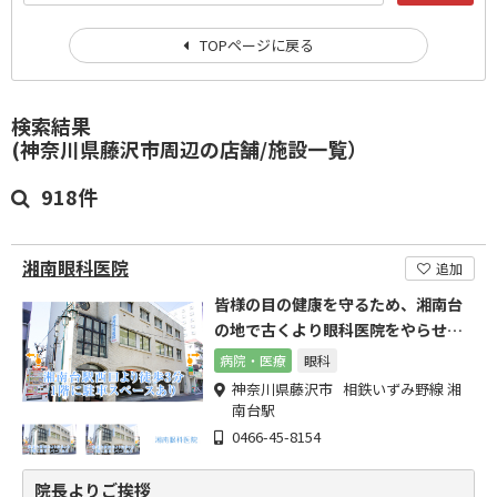
TOPページに戻る
検索結果
(神奈川県藤沢市周辺の店舗/施設一覧）
918件
湘南眼科医院
追加
皆様の目の健康を守るため、湘南台
の地で古くより眼科医院をやらせて
いただいております。
病院・医療
眼科
神奈川県藤沢市 相鉄いずみ野線 湘
南台駅
0466-45-8154
院長よりご挨拶