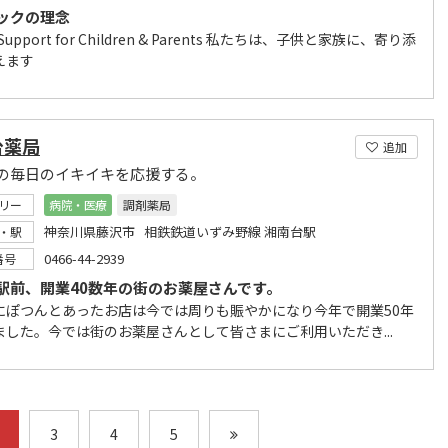
ックの理念
& Support for Children & Parents 私たちは、子供と家族に、寄り添
えます
台薬局
追加
の毎日のイキイキを応援する。
リー
病院・医療
調剤薬局
神奈川県藤沢市 相鉄鉄道いずみ野線 湘南台駅
・駅
0466-44-2939
番号
駅前、開業40数年の街のお薬屋さんです。
にぽつんとあったお店は今では周りも賑やかになり今年で開業50年
ました。今では街のお薬屋さんとして皆さまにご利用いただき...
3
4
5