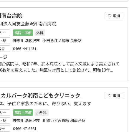
湘南台病院
追加
団法人同友会藤沢湘南台病院
リー
病院・医療
外科
神奈川県藤沢市 小田急江ノ島線 長後駅
・駅
0466-44-1451
番号
ージ
南台病院は、昭和7年、鈴木病院として鈴木文蔵により設立されて
0数年を数えました。無医村対策として創設され、昭和13年...
ィカルパーク湘南こどもクリニック
追加
は、子供と家族のために、寄り添い、支えます
リー
病院・医療
小児科
神奈川県藤沢市 相鉄いずみ野線 湘南台駅
・駅
0466-47-6981
番号