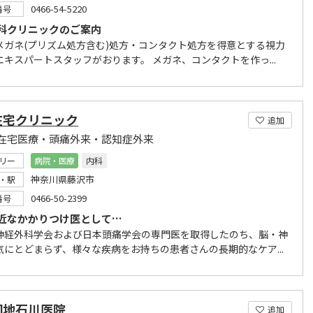
0466-54-5220
番号
科クリニックのご案内
メガネ(プリズム処方含む)処方・コンタクト処方を得意とする視力
エキスパートスタッフがおります。 メガネ、コンタクトを作っ...
在宅クリニック
追加
在宅医療・頭痛外来・認知症外来
リー
病院・医療
内科
神奈川県藤沢市
・駅
0466-50-2399
番号
近なかかりつけ医として…
神経外科学会および日本頭痛学会の専門医を取得したのち、脳・神
気にとどまらず、様々な疾病をお持ちの患者さんの長期的なケア...
団地石川医院
追加