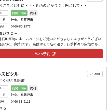
皆さまとともに・・・近所のかかりつけ医として・・・
リー
病院・医療
内科
神奈川県藤沢市
・駅
0466-82-1377
番号
あいさつ～
地石川医院のホームページをご覧いただきましてありがとうござい
院長の石川範和です。 当院はその名の通り、四季折々の自然があ...
Web予約
ホスピタル
追加
かく迎える医療
リー
病院・医療
内科
神奈川県藤沢市
・駅
0466-33-5111
番号
さつ