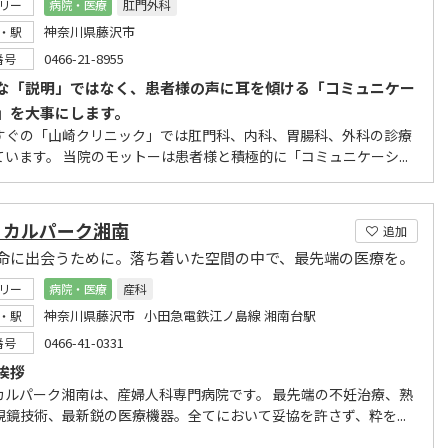
リー
病院・医療
肛門外科
神奈川県藤沢市
・駅
0466-21-8955
番号
な「説明」ではなく、患者様の声に耳を傾ける「コミュニケー
」を大事にします。
すぐの「山崎クリニック」では肛門科、内科、胃腸科、外科の診療
ています。 当院のモットーは患者様と積極的に「コミュニケーシ...
ィカルパーク湘南
追加
命に出会うために。落ち着いた空間の中で、最先端の医療を。
リー
病院・医療
産科
神奈川県藤沢市 小田急電鉄江ノ島線 湘南台駅
・駅
0466-41-0331
番号
挨拶
カルパーク湘南は、産婦人科専門病院です。 最先端の不妊治療、熟
視鏡技術、最新鋭の医療機器。全てにおいて妥協を許さず、粋を...