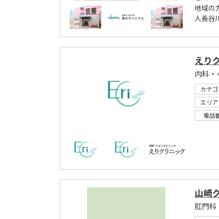
地域の
人長谷
えり
内科・
カテゴ
エリア
電話
山崎
肛門科