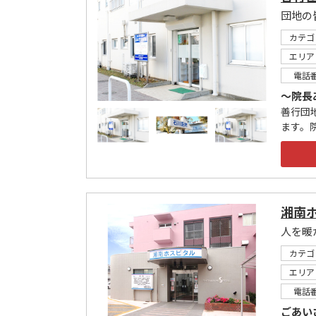
団地の
カテゴ
エリア
電話
～院長
善行団
ます。
湘南
人を暖
カテゴ
エリア
電話
ごあい