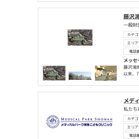
藤沢
一般財
カテゴ
エリア
電話
メッセ
藤沢湘
以来、7
メデ
私たち
カテゴ
エリア
電話