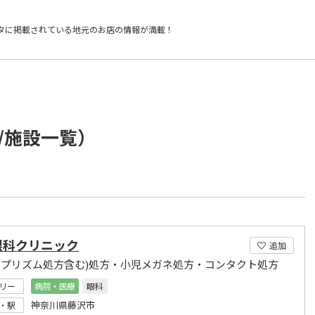
タに掲載されている
地元のお店の情報が満載！
/施設一覧）
眼科クリニック
追加
(プリズム処方含む)処方・小児メガネ処方・コンタクト処方
リー
病院・医療
眼科
神奈川県藤沢市
・駅