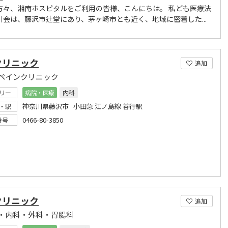
方々、湘南ホスピタルをご利用の皆様、こんにちは。 私ども医療法
川会は、藤沢市辻堂にあり、茅ヶ崎市とも近く、地域に密着した...
クリニック
追加
ペインクリニック
リー
病院・医療
内科
神奈川県藤沢市 小田急 江ノ島線 善行駅
・駅
0466-80-3850
番号
クリニック
追加
・内科・外科・胃腸科