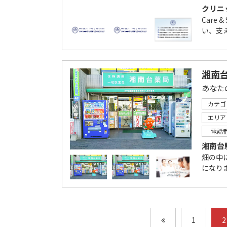
クリニ
Care 
い、支
湘南
あなた
カテゴ
エリア
電話
湘南台
畑の中
になり
1
2