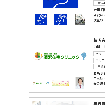
電話
木島眼
当院は
検査の
藤沢
内科・
カテゴ
エリア
電話
最も身
日本脳
経の病
善行