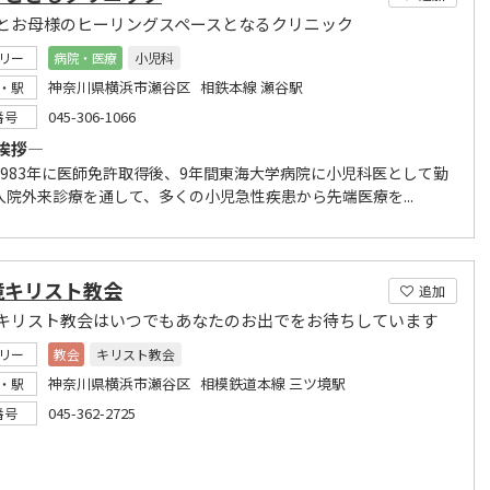
とお母様のヒーリングスペースとなるクリニック
リー
病院・医療
小児科
神奈川県横浜市瀬谷区 相鉄本線 瀬谷駅
・駅
045-306-1066
番号
挨拶―
1983年に医師免許取得後、9年間東海大学病院に小児科医として勤
入院外来診療を通して、多くの小児急性疾患から先端医療を...
境キリスト教会
追加
キリスト教会はいつでもあなたのお出でをお待ちしています
リー
教会
キリスト教会
神奈川県横浜市瀬谷区 相模鉄道本線 三ツ境駅
・駅
045-362-2725
番号