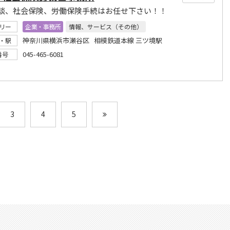
談、社会保険、労働保険手続はお任せ下さい！！
リー
企業・事務所
情報、サービス（その他）
神奈川県横浜市瀬谷区 相模鉄道本線 三ツ境駅
・駅
045-465-6081
番号
3
4
5