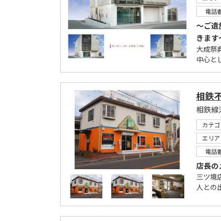
電話
～ご遺
きます
大成祭
中心と
相鉄
カテゴ
エリア
電話
店長の
三ツ境
人との