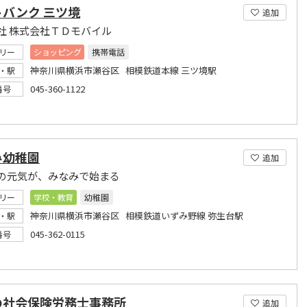
トバンク 三ツ境
追加
社 株式会社ＴＤモバイル
リー
ショッピング
携帯電話
神奈川県横浜市瀬谷区 相模鉄道本線 三ツ境駅
・駅
045-360-1122
番号
み幼稚園
追加
の元気が、みなみで始まる
リー
学校・教育
幼稚園
神奈川県横浜市瀬谷区 相模鉄道いずみ野線 弥生台駅
・駅
045-362-0115
番号
の社会保険労務士事務所
追加