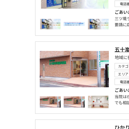
電話
ごあい
三ツ境
要請に
五十
地域に
カテゴ
エリア
電話
ごあい
当院は
でも相
ひか