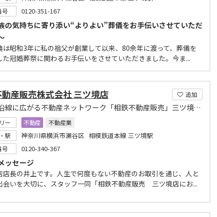
0120-351-167
番号
族の気持ちに寄り添い“よりよい”葬儀をお手伝いさせていただ
～
典は昭和3年に私の祖父が創業して以来、80余年に渡って、葬儀を
した冠婚葬祭に関わるお手伝いをさせていただきました。今ま...
不動産販売株式会社 三ツ境店
追加
相鉄線沿線に広がる不動産ネットワーク「相鉄不動産販売」三ツ境店。
リー
不動産
不動産業
神奈川県横浜市瀬谷区 相模鉄道本線 三ツ境駅
・駅
0120-340-367
番号
メッセージ
店店長の井上です。人生で何度もない不動産のお取引を通じ、人と
出会いを大切に、スタッフ一同「相鉄不動産販売 三ツ境店にお...