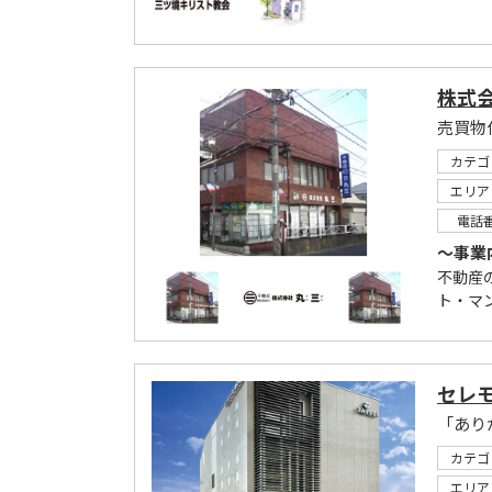
株式
カテゴ
エリア
電話
～事業
不動産
ト・マ
セレ
「あり
カテゴ
エリア