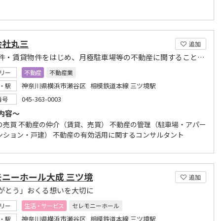
会社丸三
追加
売買物件・賃貸物件をはじめ、月極駐車場等の不動産に関することなら当社にお任せください。
リー
不動産
不動産業
神奈川県横浜市瀬谷区 相模鉄道本線 三ツ境駅
・駅
045-363-0003
番号
内容～
の売買 不動産の仲介（賃貸、売買） 不動産の管理（駐車場・アパー
ンション・戸建） 不動産の有効活用に関するコンサルタント
モニーホール大成 三ツ境
追加
がとう」おくる想いを大切に
リー
生活・サービス
セレモニーホール
神奈川県横浜市瀬谷区 相模鉄道本線 三ツ境駅
・駅