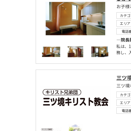
お子様
カテゴ
エリア
電話
―院長
私は、
務し、
三ツ
三ツ境
カテゴ
エリア
電話