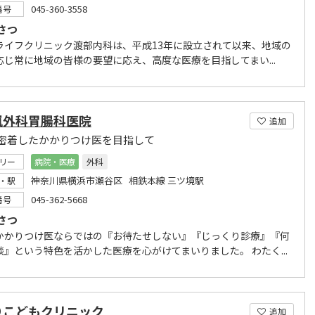
045-360-3558
番号
さつ
ライフクリニック渡部内科は、平成13年に設立されて以来、地域の
応じ常に地域の皆様の要望に応え、高度な医療を目指してまい...
嵐外科胃腸科医院
追加
密着したかかりつけ医を目指して
リー
病院・医療
外科
神奈川県横浜市瀬谷区 相鉄本線 三ツ境駅
・駅
045-362-5668
番号
さつ
かかりつけ医ならではの『お待たせしない』『じっくり診療』『何
談』という特色を活かした医療を心がけてまいりました。 わたく...
りこどもクリニック
追加