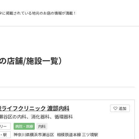
タに掲載されている
地元のお店の情報が満載！
の店舗/施設一覧）
境ライフクリニック 渡部内科
追加
瀬谷区の内科、消化器科、循環器科
リー
病院・医療
内科
神奈川県横浜市瀬谷区 相模鉄道本線 三ツ境駅
・駅