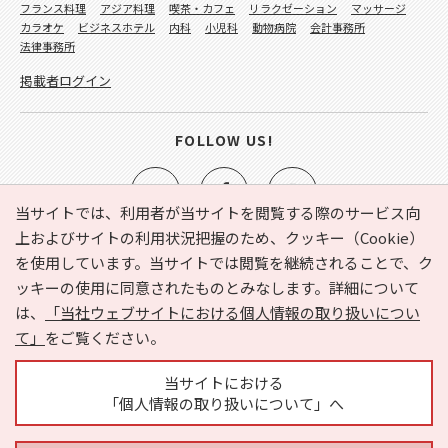
フランス料理
アジア料理
喫茶・カフェ
リラクゼーション
マッサージ
カラオケ
ビジネスホテル
内科
小児科
動物病院
会計事務所
法律事務所
掲載者ログイン
FOLLOW US!
当サイトでは、利用者が当サイトを閲覧する際のサービス向
上およびサイトの利用状況把握のため、クッキー（Cookie）
を使用しています。当サイトでは閲覧を継続されることで、ク
e-NAVITA（イーナビタ）とは？
お気に入り
ヘルプ
ッキーの使用に同意されたものとみなします。詳細について
利用規約
個人情報の取り扱いについて
運営会社
は、
「当社ウェブサイトにおける個人情報の取り扱いについ
サイトマップ
広告掲載に関するお問い合わせ
て」
をご覧ください。
サイトの内容に関するお問い合わせ
当サイトにおける
「個人情報の取り扱いについて」へ