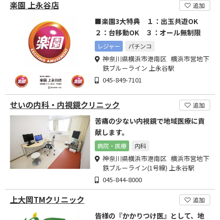
楽園 上永谷店
追加
■楽園3大特典 １：出玉共遊OK
２：台移動OK ３：オール無制限
レジャー
パチンコ
神奈川県横浜市港南区 横浜市営地下
鉄ブルーライン 上永谷駅
045-849-7101
せいの内科・内視鏡クリニック
追加
苦痛の少ない内視鏡で地域医療に貢
献します。
病院・医療
内科
神奈川県横浜市港南区 横浜市営地下
鉄ブルーライン(1号線) 上永谷駅
045-844-8000
上大岡TMクリニック
追加
皆様の『かかりつけ医』として、地