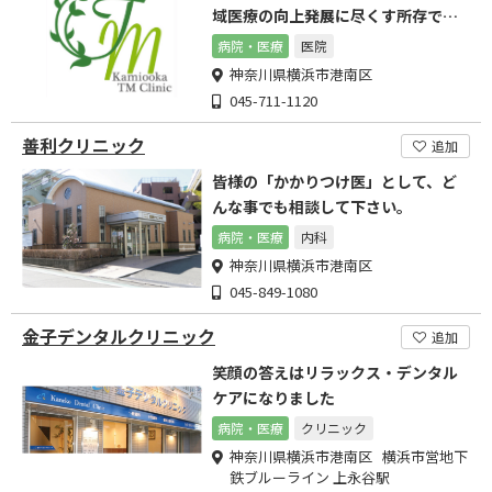
域医療の向上発展に尽くす所存でご
ざいます。
病院・医療
医院
神奈川県横浜市港南区
045-711-1120
善利クリニック
追加
皆様の「かかりつけ医」として、ど
んな事でも相談して下さい。
病院・医療
内科
神奈川県横浜市港南区
045-849-1080
金子デンタルクリニック
追加
笑顔の答えはリラックス・デンタル
ケアになりました
病院・医療
クリニック
神奈川県横浜市港南区 横浜市営地下
鉄ブルーライン 上永谷駅