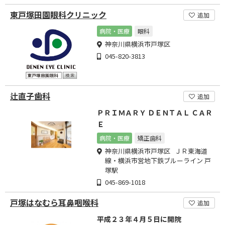
東戸塚田園眼科クリニック
追加
病院・医療
眼科
神奈川県横浜市戸塚区
045-820-3813
辻直子歯科
追加
ＰＲＩＭＡＲＹ ＤＥＮＴＡＬ ＣＡＲ
Ｅ
病院・医療
矯正歯科
神奈川県横浜市戸塚区 ＪＲ東海道
線・横浜市営地下鉄ブルーライン 戸
塚駅
045-869-1018
戸塚はなむら耳鼻咽喉科
追加
平成２３年４月５日に開院