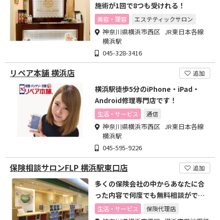
施術が1回で8つも受けれる！
美容・理容
エステティックサロン
神奈川県横浜市西区 JR東日本各線
横浜駅
045-328-3416
リペア本舗 横浜店
追加
横浜駅徒歩5分のiPhone・iPad・
Android修理専門店です！
生活・サービス
通信
神奈川県横浜市西区 JR東日本各線
横浜駅
045-595-9226
保険相談サロンFLP 横浜駅東口店
追加
多くの保険会社の中からあなたに合
った内容で何度でも無料相談ができ
ます
生活・サービス
保険代理店