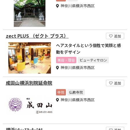
神奈川県横浜市西区
zect PLUS （ゼクト プラス）
追加
ヘアスタイルという個性で笑顔と感
動をデザイン
美容・理容
ビューティサロン
神奈川県横浜市西区
成田山横浜別院延命院
追加
寺院
仏教寺院
神奈川県横浜市西区
横浜ｼﾃｨ･ｴｱ･ﾀｰﾐﾅﾙ
追加