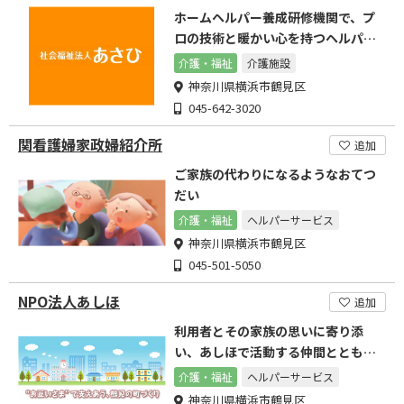
ホームヘルパー養成研修機関で、プ
ロの技術と暖かい心を持つヘルパー
養成を行っています
介護・福祉
介護施設
神奈川県横浜市鶴見区
045-642-3020
関看護婦家政婦紹介所
追加
ご家族の代わりになるようなおてつ
だい
介護・福祉
ヘルパーサービス
神奈川県横浜市鶴見区
045-501-5050
NPO法人あしほ
追加
利用者とその家族の思いに寄り添
い、あしほで活動する仲間とともに
地域の福祉に貢献します。
介護・福祉
ヘルパーサービス
神奈川県横浜市鶴見区