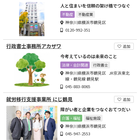
人と住まいを信頼の架け橋でつなぐ
不動産
不動産業
神奈川県横浜市鶴見区
0120-992-351
行政書士事務所アカザワ
追加
今考えているのは未来のこと
法律・会計関連
行政書士
神奈川県横浜市鶴見区 JR京浜東北
線・鶴見線 鶴見駅
045-883-8065
就労移行支援事業所 にじ鶴見
追加
障がい者と企業をつなぐおてつだい
介護・福祉
福祉施設
神奈川県横浜市鶴見区
045-947-2553