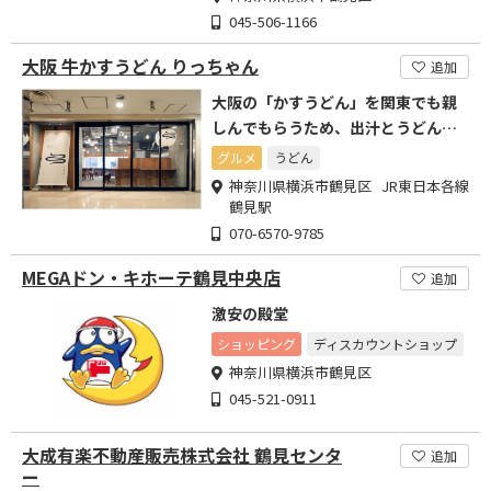
045-506-1166
大阪 牛かすうどん りっちゃん
追加
大阪の「かすうどん」を関東でも親
しんでもらうため、出汁とうどんに
は徹底的にこだわりました。
グルメ
うどん
神奈川県横浜市鶴見区 JR東日本各線
鶴見駅
070-6570-9785
MEGAドン・キホーテ鶴見中央店
追加
激安の殿堂
ショッピング
ディスカウントショップ
神奈川県横浜市鶴見区
045-521-0911
大成有楽不動産販売株式会社 鶴見センタ
追加
ー