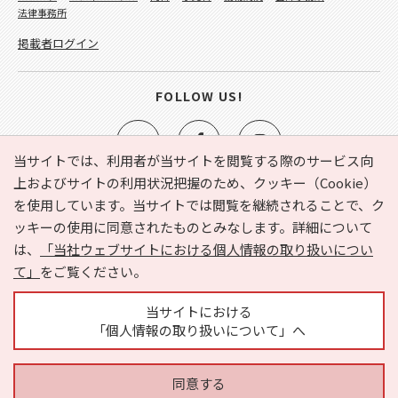
法律事務所
掲載者ログイン
FOLLOW US!
当サイトでは、利用者が当サイトを閲覧する際のサービス向
上およびサイトの利用状況把握のため、クッキー（Cookie）
を使用しています。当サイトでは閲覧を継続されることで、ク
e-NAVITA（イーナビタ）とは？
お気に入り
ヘルプ
ッキーの使用に同意されたものとみなします。詳細について
利用規約
個人情報の取り扱いについて
運営会社
は、
「当社ウェブサイトにおける個人情報の取り扱いについ
サイトマップ
広告掲載に関するお問い合わせ
て」
をご覧ください。
サイトの内容に関するお問い合わせ
当サイトにおける
「個人情報の取り扱いについて」へ
同意する