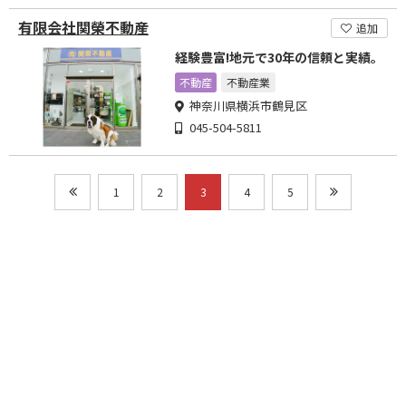
有限会社関榮不動産
追加
経験豊富!地元で30年の信頼と実績。
不動産
不動産業
神奈川県横浜市鶴見区
045-504-5811
1
2
3
4
5