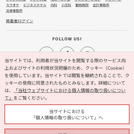
カラオケ
ビジネスホテル
内科
小児科
動物病院
会計事務所
法律事務所
掲載者ログイン
FOLLOW US!
当サイトでは、利用者が当サイトを閲覧する際のサービス向
上およびサイトの利用状況把握のため、クッキー（Cookie）
を使用しています。当サイトでは閲覧を継続されることで、ク
e-NAVITA（イーナビタ）とは？
お気に入り
ヘルプ
ッキーの使用に同意されたものとみなします。詳細について
利用規約
個人情報の取り扱いについて
運営会社
は、
「当社ウェブサイトにおける個人情報の取り扱いについ
サイトマップ
広告掲載に関するお問い合わせ
て」
をご覧ください。
サイトの内容に関するお問い合わせ
当サイトにおける
「個人情報の取り扱いについて」へ