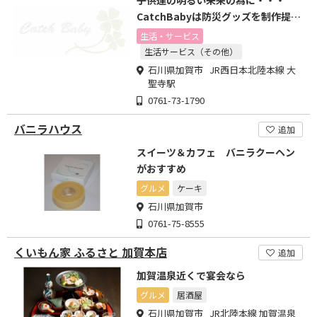
子供達の明るい未来の為に・・・
CatchBabyは防災グッズを制作提供
し日々研究を重ねます
生活・サービス
生活サービス（その他）
石川県加賀市 JR西日本北陸本線 大
聖寺駅
0761-73-1790
バニラハウス
追加
スイーツ＆カフェ バニラクーヘン
がおすすめ
グルメ
ケーキ
石川県加賀市
0761-75-8555
くいもん家 ふるさと 加賀本店
追加
加賀温泉近くで宴会なら
グルメ
居酒屋
石川県加賀市 JR北陸本線 加賀温泉