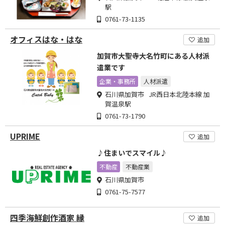
駅
0761-73-1135
オフィスはな・はな
追加
加賀市大聖寺大名竹町にある人材派
遣業です
企業・事務所
人材派遣
石川県加賀市 JR西日本北陸本線 加
賀温泉駅
0761-73-1790
UPRIME
追加
♪住まいでスマイル♪
不動産
不動産業
石川県加賀市
0761-75-7577
四季海鮮創作酒家 縁
追加