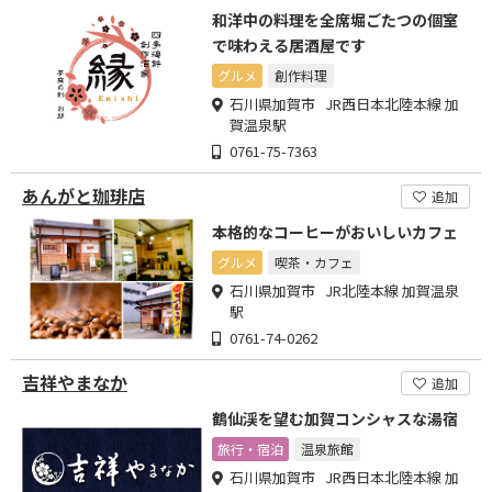
和洋中の料理を全席堀ごたつの個室
で味わえる居酒屋です
グルメ
創作料理
石川県加賀市 JR西日本北陸本線 加
賀温泉駅
0761-75-7363
あんがと珈琲店
追加
本格的なコーヒーがおいしいカフェ
グルメ
喫茶・カフェ
石川県加賀市 JR北陸本線 加賀温泉
駅
0761-74-0262
吉祥やまなか
追加
鶴仙渓を望む加賀コンシャスな湯宿
旅行・宿泊
温泉旅館
石川県加賀市 JR西日本北陸本線 加