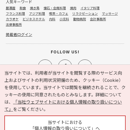
人気キーワード
居酒屋
和食
焼き鳥
懐石・会席料理
焼肉
イタリア料理
フランス料理
アジア料理
喫茶・カフェ
リラクゼーション
マッサージ
カラオケ
ビジネスホテル
内科
小児科
動物病院
会計事務所
法律事務所
掲載者ログイン
FOLLOW US!
当サイトでは、利用者が当サイトを閲覧する際のサービス向
上およびサイトの利用状況把握のため、クッキー（Cookie）
を使用しています。当サイトでは閲覧を継続されることで、ク
e-NAVITA（イーナビタ）とは？
お気に入り
ヘルプ
ッキーの使用に同意されたものとみなします。詳細について
利用規約
個人情報の取り扱いについて
運営会社
は、
「当社ウェブサイトにおける個人情報の取り扱いについ
サイトマップ
広告掲載に関するお問い合わせ
て」
をご覧ください。
サイトの内容に関するお問い合わせ
当サイトにおける
「個人情報の取り扱いについて」へ