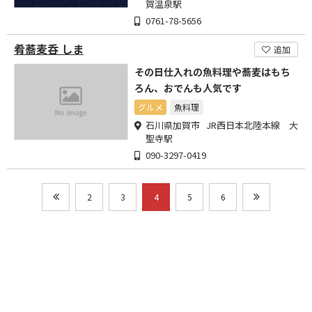
賀温泉駅
0761-78-5656
肴蕎麦呑 しま
追加
その日仕入れの魚料理や蕎麦はもち
ろん、おでんも人気です
グルメ
魚料理
石川県加賀市 JR西日本北陸本線 大
聖寺駅
090-3297-0419
2
3
4
5
6