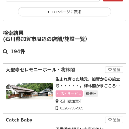
TOPページに戻る
検索結果
(石川県加賀市周辺の店舗/施設一覧）
194件
大聖寺セレモニーホール・梅林閣
追加
生まれ育った地元、加賀からの旅立
ち・・・・・。梅林閣がまごころこ
めてお手伝いします。
生活・サービス
葬儀社
石川県加賀市
0120-735-969
Catch Baby
追加