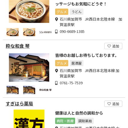
ッサージもお気軽にどうぞ！
グルメ
うどん
石川県加賀市 JR西日本北陸本線 加
賀温泉駅
090-6689-1385
粋な和食 琴
追加
皆様のお越しお待ちしております。
グルメ
居酒屋
石川県加賀市 JR西日本北陸本線 加
賀温泉駅
0761-75-7539
すぎはら薬局
追加
健康は人と自然の調和から
病院・医療
調剤薬局