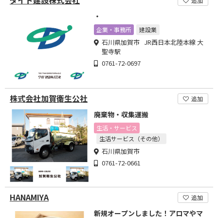
追加
・
企業・事務所
建設業
石川県加賀市 JR西日本北陸本線 大
聖寺駅
0761-72-0697
株式会社加賀衛生公社
追加
廃棄物・収集運搬
生活・サービス
生活サービス（その他）
石川県加賀市
0761-72-0661
HANAMIYA
追加
新規オープンしました！アロマやマ