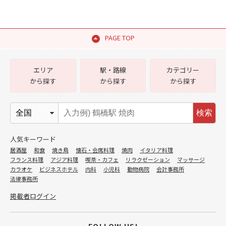
PAGE TOP
エリア
駅・路線
カテゴリー
から探す
から探す
から探す
検索
人気キーワード
居酒屋
和食
焼き鳥
懐石・会席料理
焼肉
イタリア料理
フランス料理
アジア料理
喫茶・カフェ
リラクゼーション
マッサージ
カラオケ
ビジネスホテル
内科
小児科
動物病院
会計事務所
法律事務所
掲載者ログイン
FOLLOW US!