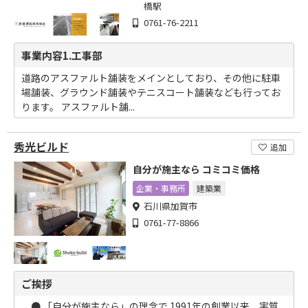
橋駅
0761-76-2211
事業内容1.工事部
道路のアスファルト舗装をメインとしており、その他に駐車
場舗装、グラウンド舗装やテニスコート舗装なども行ってお
ります。 アスファルト舗...
秀光ビルド
追加
自分が施主なら コミコミ価格
企業・事務所
建築業
石川県加賀市
0761-77-8866
ご挨拶
● 「自分が施主なら」の理念で 1991年の創業以来、実質