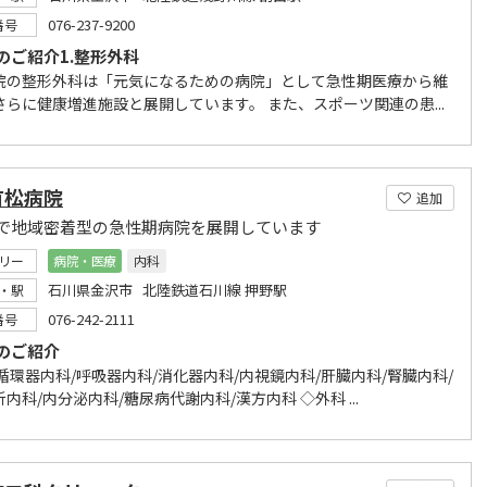
076-237-9200
番号
のご紹介1.整形外科
院の整形外科は「元気になるための病院」として急性期医療から維
さらに健康増進施設と展開しています。 また、スポーツ関連の患...
有松病院
追加
で地域密着型の急性期病院を展開しています
リー
病院・医療
内科
石川県金沢市 北陸鉄道石川線 押野駅
・駅
076-242-2111
番号
のご紹介
循環器内科/呼吸器内科/消化器内科/内視鏡内科/肝臓内科/腎臓内科/
内科/内分泌内科/糖尿病代謝内科/漢方内科 ◇外科 ...