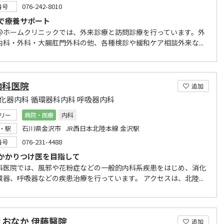
076-242-8010
番号
で療養サポート
@ホームクリニックでは、外来診療と訪問診療を行っています。外
内科・外科・大腸肛門外科の他、各種検診や緩和ケア相談外来な...
内科医院
追加
消化器内科 循環器科内科 呼吸器内科
リー
病院・医療
内科
石川県金沢市 JR西日本北陸本線 金沢駅
・駅
076-231-4488
番号
かかりつけ医を目指して
科医院では、風邪や花粉症などの一般的内科系疾患をはじめ、消化
環器、呼吸器などの疾患治療を行っています。 アクセスは、北陸...
とおなか 伊藤醫院
追加