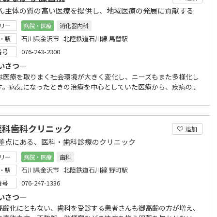
ん主体の質の高い医療を提供し、地域医療の発展に貢献する
リー
病院・医療
消化器内科
石川県金沢市 北陸鉄道石川線 馬替駅
・駅
076-243-2300
番号
いさつ―
医療を取りまく社会環境が大きく変化し、ニーズもまた多様化し
す。病気になったときの治療を中心としていた医療から、疾病の...
医科歯科クリニック
追加
差点にある、医科・歯科診療のクリニック
リー
病院・医療
歯科
石川県金沢市 北陸鉄道石川線 野町駅
・駅
076-247-1336
番号
いさつ―
高齢化にともない、歯科を受診する患者さんも御高齢の方が増え、