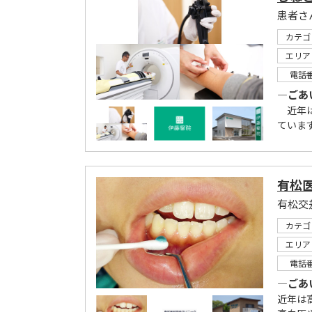
患者さ
カテゴ
エリア
電話
―ごあ
近年は
ていま
有松
有松交
カテゴ
エリア
電話
―ごあ
近年は