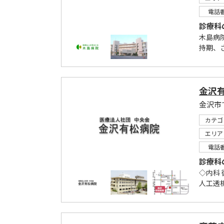
電話
診療科
木島病
持期、
金沢
金沢市
カテゴ
エリア
電話
診療科
◇内科 
人工透析