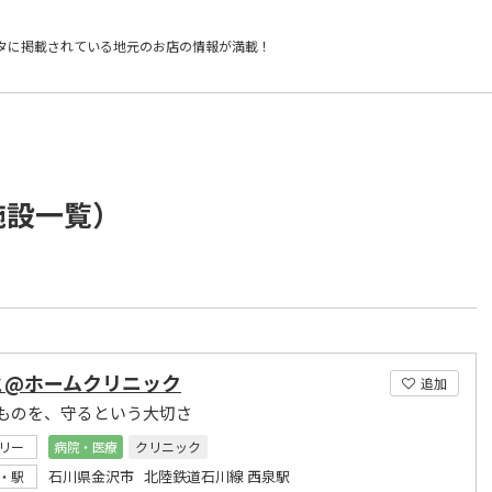
タに掲載されている
地元のお店の情報が満載！
施設一覧）
と@ホームクリニック
追加
ものを、守るという大切さ
リー
病院・医療
クリニック
石川県金沢市 北陸鉄道石川線 西泉駅
・駅