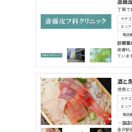
斎藤
丁寧で
カテゴ
エリア
電話
診療案
皮膚科
ていま
酒と魚
地魚と
カテゴ
エリア
電話
―当店
金沢駅