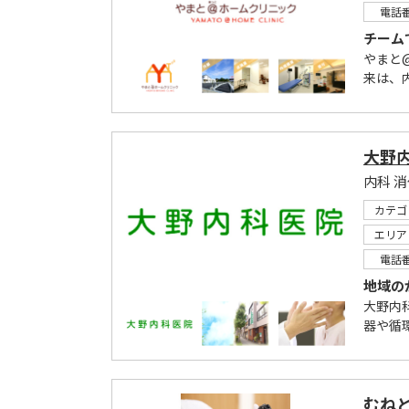
電話
チーム
やまと
来は、
大野
内科 
カテゴ
エリア
電話
地域の
大野内
器や循
むね