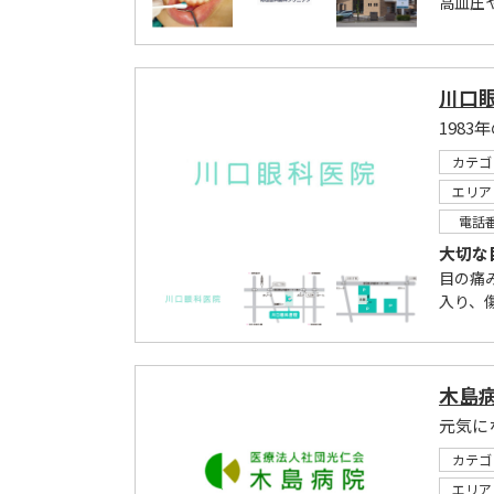
高血圧
川口
カテゴ
エリア
電話
大切な
目の痛
入り、
木島
元気に
カテゴ
エリア