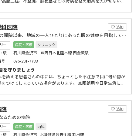
や高脂血症、不整脈、脳梗塞などの持病を抱え服薬を欠かせない...
眼科医院
追加
1983年の開院以来、地域の一人ひとりにあった眼の健康を目指してます
リー
病院・医療
クリニック
石川県金沢市 JR西日本北陸本線 西金沢駅
・駅
076-291-7788
番号
目を守りましょう
みを訴える患者さんの中には、ちょっとした不注意で目に何か物が
傷をつけてしまっている場合があります。 点眼誤用や日常生活に...
病院
追加
なるための病院
リー
病院・医療
内科
石川県金沢市 北陸鉄道浅野川線 割出駅
・駅