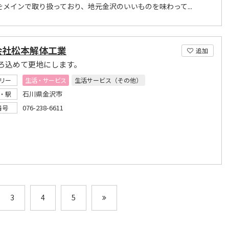
をメインで取り扱っており、地元金沢のいいものを味わって...
会社松本解体工業
追加
ろ込めて更地にします。
リー
生活・サービス
生活サービス（その他）
石川県金沢市
・駅
076-238-6611
番号
3
4
5