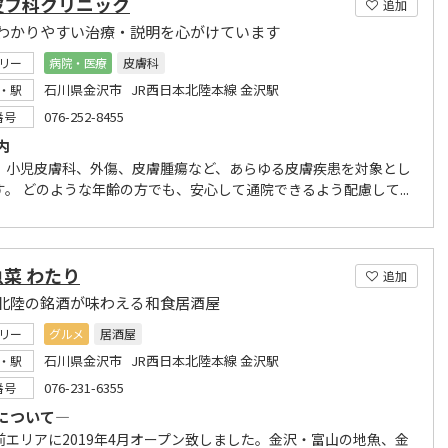
皮フ科クリニック
追加
わかりやすい治療・説明を心がけています
リー
病院・医療
皮膚科
石川県金沢市 JR西日本北陸本線 金沢駅
・駅
076-252-8455
番号
内
、小児皮膚科、外傷、皮膚腫瘍など、あらゆる皮膚疾患を対象とし
す。 どのような年齢の方でも、安心して通院できるよう配慮して...
菜 わたり
追加
北陸の銘酒が味わえる和食居酒屋
リー
グルメ
居酒屋
石川県金沢市 JR西日本北陸本線 金沢駅
・駅
076-231-6355
番号
について―
前エリアに2019年4月オープン致しました。金沢・富山の地魚、金